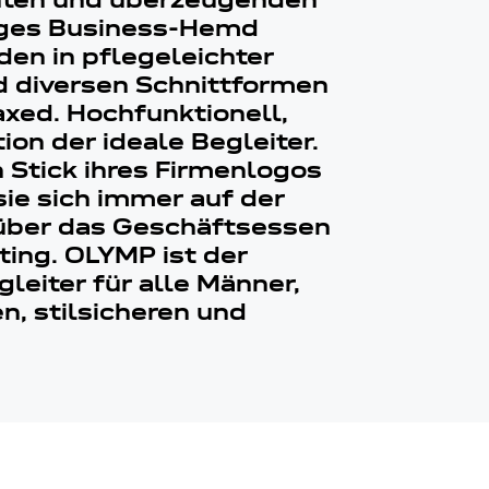
enten und überzeugenden
tiges Business-Hemd
en in pflegeleichter
d diversen Schnittformen
axed. Hochfunktionell,
on der ideale Begleiter.
 Stick ihres Firmenlogos
e sich immer auf der
 über das Geschäftsessen
ing. OLYMP ist der
leiter für alle Männer,
en, stilsicheren und