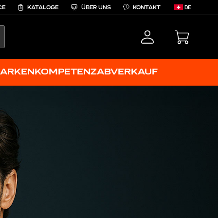
CE
KATALOGE
ÜBER UNS
KONTAKT
DE
EARCH
ARKENKOMPETENZ
ABVERKAUF