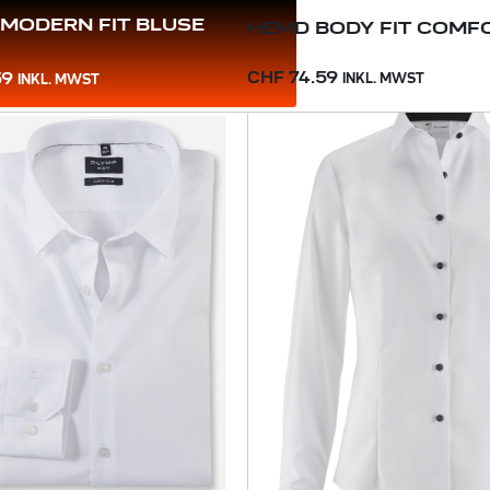
MODERN FIT BLUSE
HEMD BODY FIT COMF
CHF 74.59
59
INKL. MWST
INKL. MWST