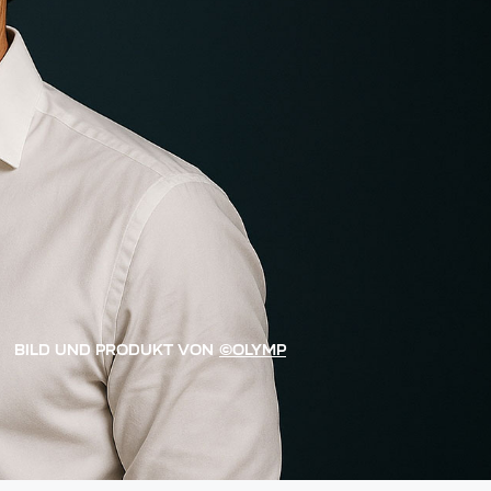
BILD UND PRODUKT VON
©OLYMP