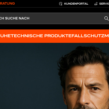
ERATUNG
KUNDENPORTAL
SERVI
S
HUHE
TECHNISCHE PRODUKTE
FALLSCHUTZ
M