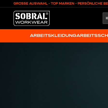
Zum Inhalt springen
GROSSE AUSWAHL - TOP MARKEN - PERSÖNLICHE B
ARBEITSKLEIDUNG
ARBEITSSC