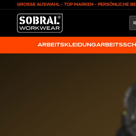
Zum Inhalt springen
GROSSE AUSWAHL - TOP MARKEN - PERSÖNLICHE B
ARBEITSKLEIDUNG
ARBEITSSC