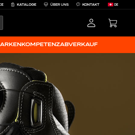
CE
KATALOGE
ÜBER UNS
KONTAKT
DE
EARCH
ARKENKOMPETENZ
ABVERKAUF