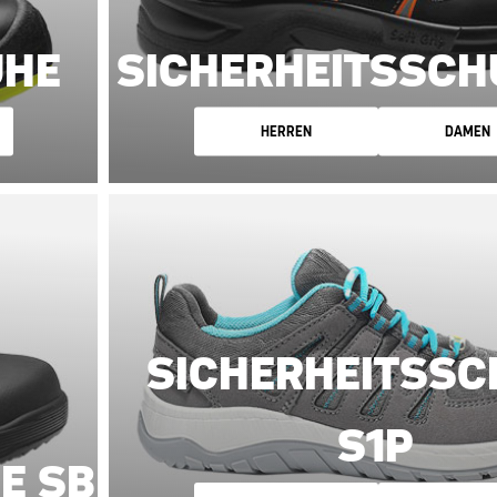
UHE
SICHERHEITSSCH
HERREN
DAMEN
SICHERHEITSSC
S1P
E SB