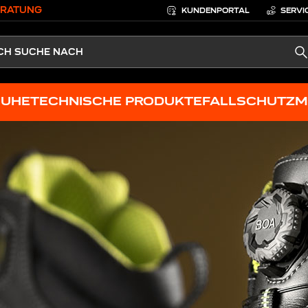
ERATUNG
KUNDENPORTAL
SERVI
S
HUHE
TECHNISCHE PRODUKTE
FALLSCHUTZ
M