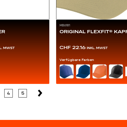
MB6181
ER
ORIGINAL FLEXFIT® KAP
CHF 22.16
KL. MWST
INKL. MWST
Verfügbare Farben
FARBE
4
5