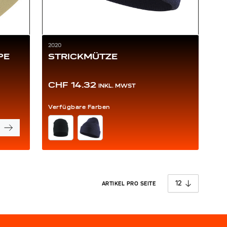
2020
PE
STRICKMÜTZE
CHF 14.32
INKL. MWST
Verfügbare Farben
FARBE
pro Seite
ARTIKEL PRO SEITE