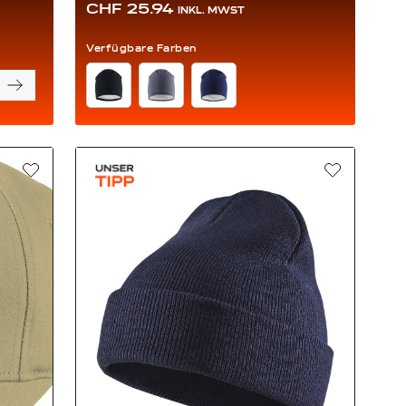
CHF 25.94
INKL. MWST
Verfügbare Farben
FARBE