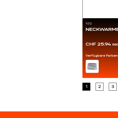
9212
NECKWARM
CHF 25.94
IN
Verfügbare Farben
FARBE
1
2
3