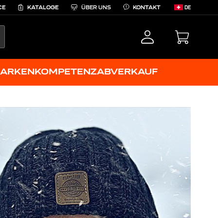
CE
KATALOGE
ÜBER UNS
KONTAKT
DE
EARCH
ARKENKOMPETENZ
ABVERKAUF