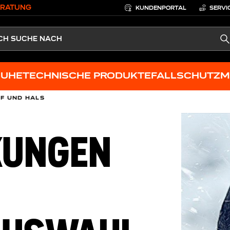
ERATUNG
KUNDENPORTAL
SERVI
S
HUHE
TECHNISCHE PRODUKTE
FALLSCHUTZ
M
F UND HALS
KUNGEN