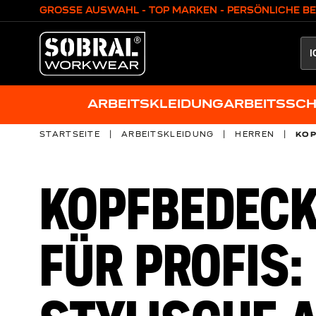
Zum Inhalt springen
GROSSE AUSWAHL - TOP MARKEN - PERSÖNLICHE B
ARBEITSKLEIDUNG
ARBEITSSC
STARTSEITE
|
ARBEITSKLEIDUNG
|
HERREN
|
KOP
KOPFBEDEC
FÜR PROFIS: