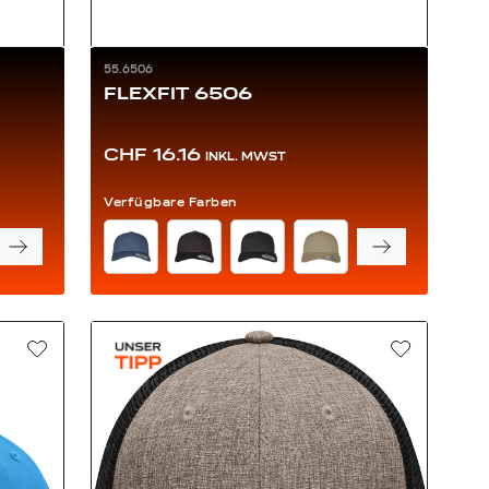
55.6506
FLEXFIT 6506
CHF 16.16
INKL. MWST
Verfügbare Farben
FARBE