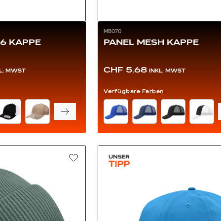
MB070
06 KAPPE
PANEL MESH KAPPE
CHF 5.68
KL. MWST
INKL. MWST
Verfügbare Farben
FARBE