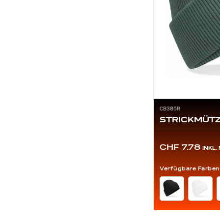
CB385R
STRICKMÜTZ
CHF 7.78
INKL
Verfügbare Farben
FARBE