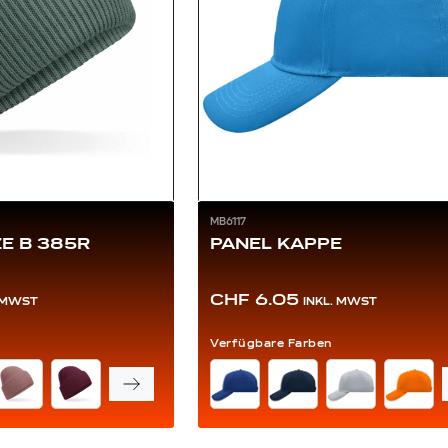
MB6117
E B 385R
PANEL KAPPE
CHF 6.05
. MWST
INKL. MWST
Verfügbare Farben
FARBE