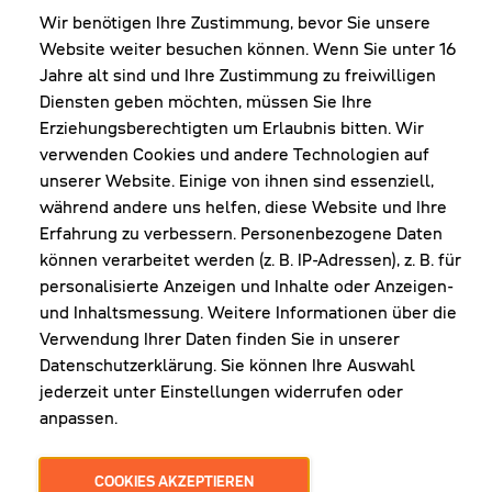
FR: 8:00-12:00 & 13:00-16:00 Uhr
Wir benötigen Ihre Zustimmung, bevor Sie unsere
Website weiter besuchen können. Wenn Sie unter 16
Shop Diepoldsau
Jahre alt sind und Ihre Zustimmung zu freiwilligen
MO-Do: 8:00-12:00 & 13:00-17:30 Uhr
Diensten geben möchten, müssen Sie Ihre
Fr: 8:00-16:00 Uhr
Erziehungsberechtigten um Erlaubnis bitten. Wir
1. Samstag im Monat: 9:00-16:00 Uhr
verwenden Cookies und andere Technologien auf
unserer Website. Einige von ihnen sind essenziell,
während andere uns helfen, diese Website und Ihre
Erfahrung zu verbessern. Personenbezogene Daten
NEWSLETTER
können verarbeitet werden (z. B. IP-Adressen), z. B. für
personalisierte Anzeigen und Inhalte oder Anzeigen-
und Inhaltsmessung. Weitere Informationen über die
Erhalte Infos zu aktueller Arbeitskleidung für
Verwendung Ihrer Daten finden Sie in unserer
deine Firma und unseren Service
Datenschutzerklärung. Sie können Ihre Auswahl
jederzeit unter Einstellungen widerrufen oder
anpassen.
JETZT ANMELDEN
COOKIES AKZEPTIEREN