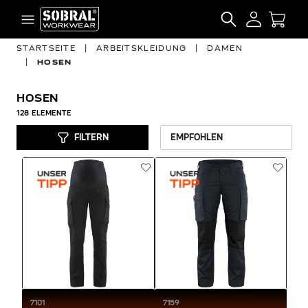
Zum Inhalt springen
SEARCH
STARTSEITE
|
ARBEITSKLEIDUNG
|
DAMEN
|
HOSEN
HOSEN
128
ELEMENTE
FILTERN
7101
7159