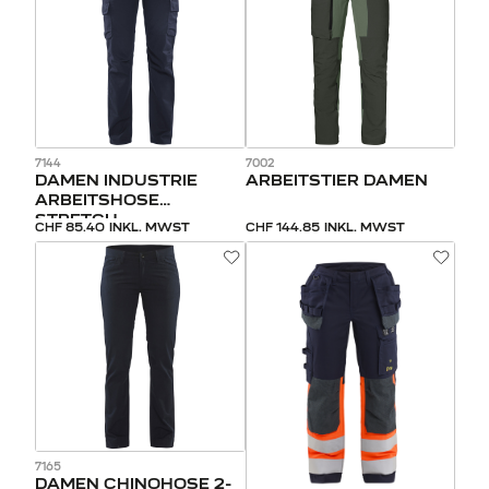
7144
7002
DAMEN INDUSTRIE
ARBEITSTIER DAMEN
ARBEITSHOSE
STRETCH
CHF 85.40
INKL. MWST
CHF 144.85
INKL. MWST
7165
DAMEN CHINOHOSE 2-