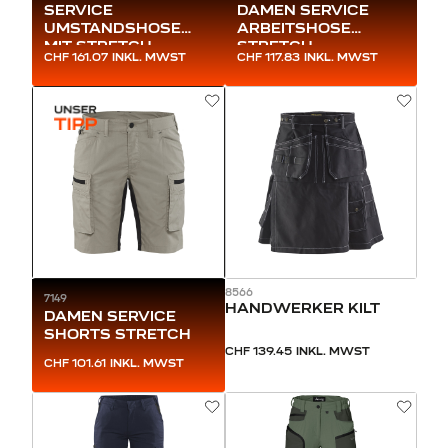
SERVICE
DAMEN SERVICE
UMSTANDSHOSE
ARBEITSHOSE
MIT STRETCH
STRETCH
CHF 161.07
INKL. MWST
CHF 117.83
INKL. MWST
8566
7149
HANDWERKER KILT
DAMEN SERVICE
SHORTS STRETCH
CHF 139.45
INKL. MWST
CHF 101.61
INKL. MWST