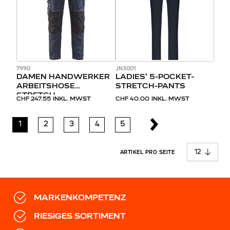
7990
JN3001
DAMEN HANDWERKER
LADIES' 5-POCKET-
ARBEITSHOSE
STRETCH-PANTS
STRETCH
CHF 247.55
INKL. MWST
CHF 40.00
INKL. MWST
1
2
3
4
5
pro 
ARTIKEL PRO SEITE
MARKENKOMPETENZ
RIESIGES SORTIMENT