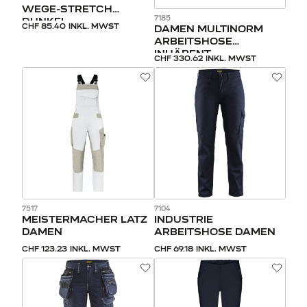
WEGE-STRETCH
7185
DUNKEL
CHF 85.40
INKL. MWST
DAMEN MULTINORM
ARBEITSHOSE
INHÄRENT
CHF 330.62
INKL. MWST
7517
7104
MEISTERMACHER LATZ
INDUSTRIE
DAMEN
ARBEITSHOSE DAMEN
CHF 123.23
INKL. MWST
CHF 69.18
INKL. MWST