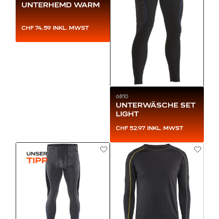
UNTERHEMD WARM
CHF 74.59
INKL. MWST
6810
UNTERWÄSCHE SET
LIGHT
CHF 52.97
INKL. MWST