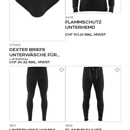
3498
FLAMMSCHUTZ
UNTERHEMD
CHF 101.61
INKL. MWST
ST9692
DEXTER BRIEFS
UNTERWÄSCHE FÜR
HERREN
CHF 34.32
INKL. MWST
1891
1898