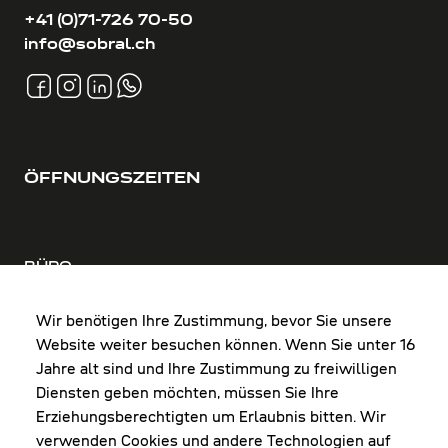
+41 (0)71-726 70-50
info@sobral.ch
ÖFFNUNGSZEITEN
BÜRO
MO-DO: 8:00-12:00 & 13:00-17:30 Uhr
FR: 8:00-12:00 & 13:00-16:00 Uhr
Wir benötigen Ihre Zustimmung, bevor Sie unsere
Website weiter besuchen können. Wenn Sie unter 16
Shop Diepoldsau
Jahre alt sind und Ihre Zustimmung zu freiwilligen
MO-Do: 8:00-12:00 & 13:00-17:30 Uhr
Diensten geben möchten, müssen Sie Ihre
Fr: 8:00-16:00 Uhr
Erziehungsberechtigten um Erlaubnis bitten. Wir
1. Samstag im Monat: 9:00-16:00 Uhr
verwenden Cookies und andere Technologien auf