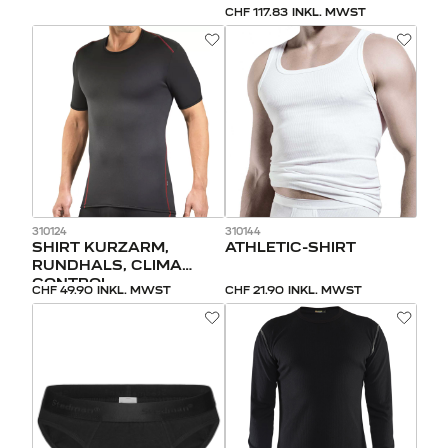
CHF 117.83
INKL. MWST
310124
310144
SHIRT KURZARM,
ATHLETIC-SHIRT
RUNDHALS, CLIMA
CONTROL
CHF 49.90
INKL. MWST
CHF 21.90
INKL. MWST