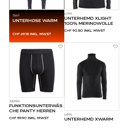
4799
1849
UNTERHEMD XLIGHT
UNTERHOSE WARM
100% MERINOWOLLE
CHF 90.80
INKL. MWST
CHF 69.18
INKL. MWST
320104
FUNKTIONSUNTERWÄS
CHE PANTY HERREN
4894
CHF 59.90
INKL. MWST
UNTERHEMD XWARM