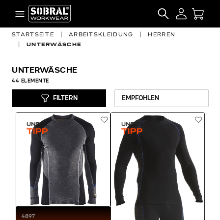
Zum Inhalt springen
SEARCH
STARTSEITE
|
ARBEITSKLEIDUNG
|
HERREN
|
UNTERWÄSCHE
UNTERWÄSCHE
44
ELEMENTE
FILTERN
4897