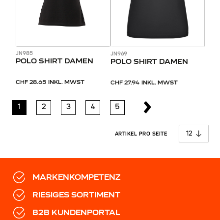
JN985
JN969
POLO SHIRT DAMEN
POLO SHIRT DAMEN
CHF 28.65
INKL. MWST
CHF 27.94
INKL. MWST
1
2
3
4
5
pro 
ARTIKEL PRO SEITE
MARKENKOMPETENZ
RIESIGES SORTIMENT
B2B KUNDENPORTAL