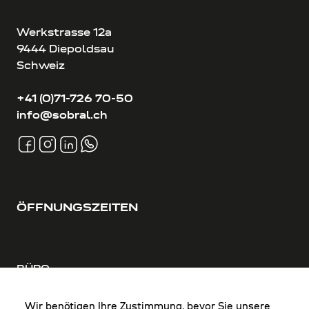
Werkstrasse 12a
9444 Diepoldsau
Schweiz
+41 (0)71-726 70-50
info@sobral.ch
ÖFFNUNGSZEITEN
BÜRO
MO-DO: 8:00-12:00 & 13:00-17:30 Uhr
FR: 8:00-12:00 & 13:00-16:00 Uhr
Wir benötigen Ihre Zustimmung, bevor Sie unsere