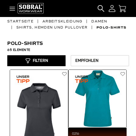
Zum Inhalt springen
SEARCH
STARTSEITE
|
ARBEITSKLEIDUNG
|
DAMEN
|
SHIRTS, HEMDEN UND PULLOVER
|
POLO-SHIRTS
POLO-SHIRTS
65
ELEMENTE
FILTERN
0216