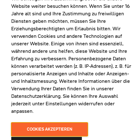
Website weiter besuchen können. Wenn Sie unter 16
Shop Diepoldsau
Jahre alt sind und Ihre Zustimmung zu freiwilligen
MO-Do: 8:00-12:00 & 13:00-17:30 Uhr
Diensten geben möchten, müssen Sie Ihre
Fr: 8:00-16:00 Uhr
Erziehungsberechtigten um Erlaubnis bitten. Wir
1. Samstag im Monat: 9:00-16:00 Uhr
verwenden Cookies und andere Technologien auf
unserer Website. Einige von ihnen sind essenziell,
während andere uns helfen, diese Website und Ihre
Erfahrung zu verbessern. Personenbezogene Daten
NEWSLETTER
können verarbeitet werden (z. B. IP-Adressen), z. B. für
personalisierte Anzeigen und Inhalte oder Anzeigen-
und Inhaltsmessung. Weitere Informationen über die
Erhalte Infos zu aktueller Arbeitskleidung für
Verwendung Ihrer Daten finden Sie in unserer
deine Firma und unseren Service
Datenschutzerklärung. Sie können Ihre Auswahl
jederzeit unter Einstellungen widerrufen oder
anpassen.
JETZT ANMELDEN
COOKIES AKZEPTIEREN