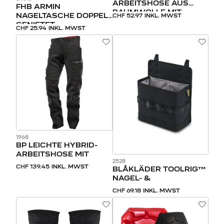
ARBEITSHOSE AUS
FHB ARMIN
BAUMWOLLE MIT
NAGELTASCHE DOPPELT
CHF 52.97
INKL. MWST
GENIETET
CHF 25.94
INKL. MWST
1968
BP LEICHTE HYBRID-
ARBEITSHOSE MIT
2528
CHF 139.45
INKL. MWST
BLÅKLÄDER TOOLRIG™
NAGEL- &
CHF 69.18
INKL. MWST