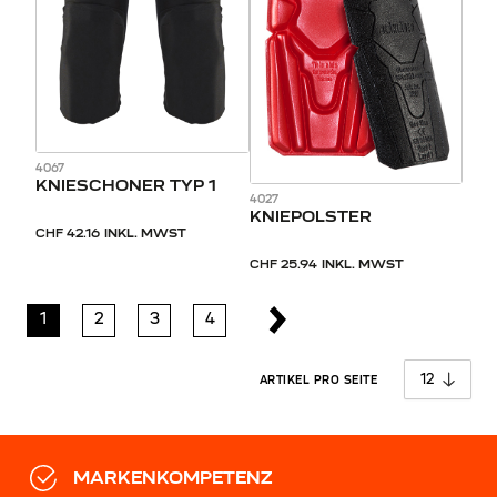
4067
KNIESCHONER TYP 1
4027
KNIEPOLSTER
CHF 42.16
INKL. MWST
CHF 25.94
INKL. MWST
1
2
3
4
pro 
ARTIKEL PRO SEITE
MARKENKOMPETENZ