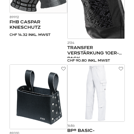
89912
FHB CASPAR
KNIESCHUTZ
CHF 14.32
INKL. MWST
2134
TRANSFER
VERSTÄRKUNG 10ER-
PACK
CHF 90.80
INKL. MWST
1486
BP® BASIC-
89310