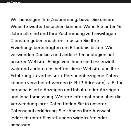
BÜRO
MO-DO: 8:00-12:00 & 13:00-17:30 Uhr
FR: 8:00-12:00 & 13:00-16:00 Uhr
Wir benötigen Ihre Zustimmung, bevor Sie unsere
Website weiter besuchen können. Wenn Sie unter 16
Shop Diepoldsau
Jahre alt sind und Ihre Zustimmung zu freiwilligen
MO-Do: 8:00-12:00 & 13:00-17:30 Uhr
Diensten geben möchten, müssen Sie Ihre
Fr: 8:00-16:00 Uhr
Erziehungsberechtigten um Erlaubnis bitten. Wir
1. Samstag im Monat: 9:00-16:00 Uhr
verwenden Cookies und andere Technologien auf
unserer Website. Einige von ihnen sind essenziell,
während andere uns helfen, diese Website und Ihre
Erfahrung zu verbessern. Personenbezogene Daten
NEWSLETTER
können verarbeitet werden (z. B. IP-Adressen), z. B. für
personalisierte Anzeigen und Inhalte oder Anzeigen-
und Inhaltsmessung. Weitere Informationen über die
Erhalte Infos zu aktueller Arbeitskleidung für
Verwendung Ihrer Daten finden Sie in unserer
deine Firma und unseren Service
Datenschutzerklärung. Sie können Ihre Auswahl
jederzeit unter Einstellungen widerrufen oder
anpassen.