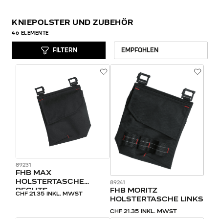
KNIEPOLSTER UND ZUBEHÖR
46
ELEMENTE
FILTERN
89231
FHB MAX
HOLSTERTASCHE
89241
FHB MORITZ
RECHTS
CHF 21.35
INKL. MWST
HOLSTERTASCHE LINKS
CHF 21.35
INKL. MWST