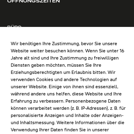
ÖFFNUNGSZEITEN
BÜRO
MO-DO: 8:00-12:00 & 13:00-17:30 Uhr
FR: 8:00-12:00 & 13:00-16:00 Uhr
Wir benötigen Ihre Zustimmung, bevor Sie unsere
Website weiter besuchen können. Wenn Sie unter 16
Shop Diepoldsau
Jahre alt sind und Ihre Zustimmung zu freiwilligen
MO-Do: 8:00-12:00 & 13:00-17:30 Uhr
Diensten geben möchten, müssen Sie Ihre
Fr: 8:00-16:00 Uhr
Erziehungsberechtigten um Erlaubnis bitten. Wir
1. Samstag im Monat: 9:00-16:00 Uhr
verwenden Cookies und andere Technologien auf
unserer Website. Einige von ihnen sind essenziell,
während andere uns helfen, diese Website und Ihre
Erfahrung zu verbessern. Personenbezogene Daten
NEWSLETTER
können verarbeitet werden (z. B. IP-Adressen), z. B. für
personalisierte Anzeigen und Inhalte oder Anzeigen-
und Inhaltsmessung. Weitere Informationen über die
Erhalte Infos zu aktueller Arbeitskleidung für
Verwendung Ihrer Daten finden Sie in unserer