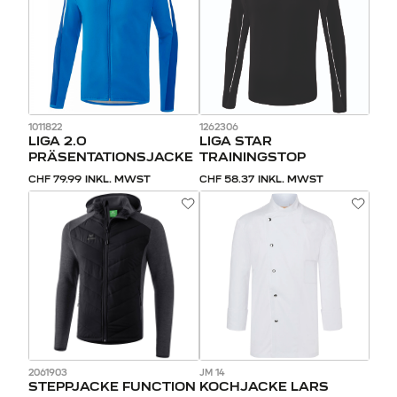
1011822
1262306
LIGA 2.0
LIGA STAR
PRÄSENTATIONSJACKE
TRAININGSTOP
CHF 79.99
INKL. MWST
CHF 58.37
INKL. MWST
2061903
JM 14
STEPPJACKE FUNCTION
KOCHJACKE LARS