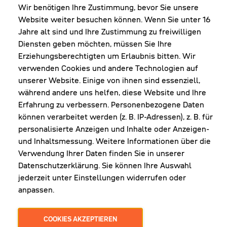
FR: 8:00-12:00 & 13:00-16:00 Uhr
Wir benötigen Ihre Zustimmung, bevor Sie unsere
Website weiter besuchen können. Wenn Sie unter 16
Shop Diepoldsau
Jahre alt sind und Ihre Zustimmung zu freiwilligen
MO-Do: 8:00-12:00 & 13:00-17:30 Uhr
Diensten geben möchten, müssen Sie Ihre
Fr: 8:00-16:00 Uhr
Erziehungsberechtigten um Erlaubnis bitten. Wir
1. Samstag im Monat: 9:00-16:00 Uhr
verwenden Cookies und andere Technologien auf
unserer Website. Einige von ihnen sind essenziell,
während andere uns helfen, diese Website und Ihre
Erfahrung zu verbessern. Personenbezogene Daten
NEWSLETTER
können verarbeitet werden (z. B. IP-Adressen), z. B. für
personalisierte Anzeigen und Inhalte oder Anzeigen-
und Inhaltsmessung. Weitere Informationen über die
Erhalte Infos zu aktueller Arbeitskleidung für
Verwendung Ihrer Daten finden Sie in unserer
deine Firma und unseren Service
Datenschutzerklärung. Sie können Ihre Auswahl
jederzeit unter Einstellungen widerrufen oder
anpassen.
JETZT ANMELDEN
COOKIES AKZEPTIEREN