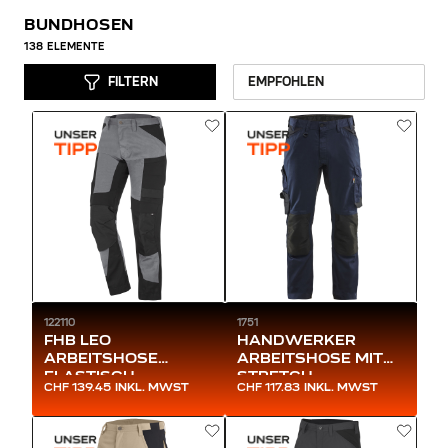
BUNDHOSEN
138
ELEMENTE
FILTERN
122110
1751
FHB LEO
HANDWERKER
ARBEITSHOSE
ARBEITSHOSE MIT
ELASTISCH
STRETCH
CHF 139.45
INKL. MWST
CHF 117.83
INKL. MWST