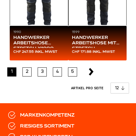
1990
1599
HANDWERKER
HANDWERKER
ARBEITSHOSE
ARBEITSHOSE MIT
STRETCH X1900
STRETCH
CHF 247.55
INKL. MWST
CHF 171.88
INKL. MWST
1
2
3
4
5
pro 
ARTIKEL PRO SEITE
MARKENKOMPETENZ
RIESIGES SORTIMENT