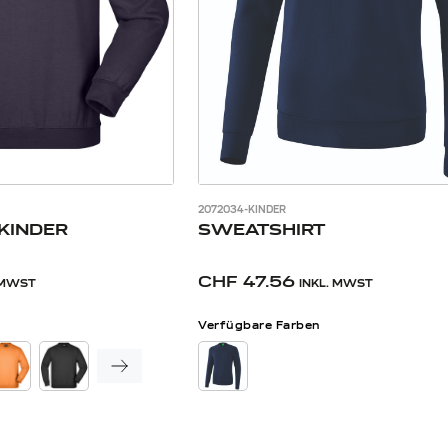
2072034-KINDER
KINDER
SWEATSHIRT
CHF 47.56
 MWST
INKL. MWST
Verfügbare Farben
FARBE