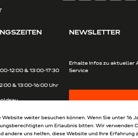
T
NGSZEITEN
NEWSLETTER
Erhalte Infos zu aktueller
00-12:00 & 13:00-17:30
Service
12:00 & 13:00-16:00 Uhr
poldsau
JETZT ANMELDEN
00-12:00 & 13:00-17:30 Uhr
6:00 Uhr
 Website weiter besuchen können. Wenn Sie unter 16 Jah
g im Monat: 9:00-16:00 Uhr
ungsberechtigten um Erlaubnis bitten. Wir verwenden 
end andere uns helfen, diese Website und Ihre Erfahrun