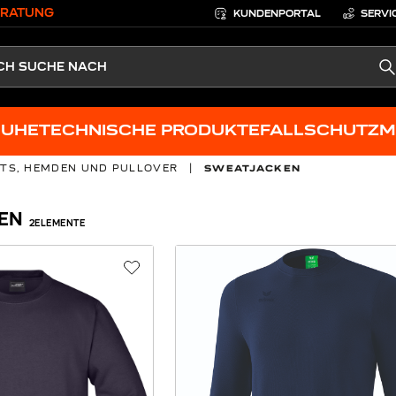
ERATUNG
KUNDENPORTAL
SERVI
S
HUHE
TECHNISCHE PRODUKTE
FALLSCHUTZ
M
RTS, HEMDEN UND PULLOVER
|
SWEATJACKEN
EN
2
ELEMENTE