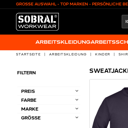
Zum Inhalt springen
GROSSE AUSWAHL - TOP MARKEN - PERSÖNLICHE B
ARBEITSKLEIDUNG
ARBEITSSC
STARTSEITE
|
ARBEITSKLEIDUNG
|
KINDER
|
SHI
SWEATJACK
FILTERN
PREIS
FARBE
MARKE
GRÖSSE