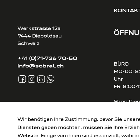
KONTAK
Werkstrasse 12a
ÖFFNU
9444 Diepoldsau
Schweiz
+41 (0)71-726 70-50
BÜRO
info@sobral.ch
MO-DO: 8:
Uhr
FR: 8:00-
Shop Die
MO-Do: 8:
Fr: 8:00-1
Wir benötigen Ihre Zustimmung, bevor Sie unsere
1. Samsta
Diensten geben möchten, müssen Sie Ihre Erzieh
Website. Einige von ihnen sind essenziell, währ