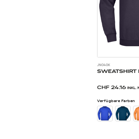
JN040K
SWEATSHIRT 
CHF 24.16
INKL.
Verfügbare Farben
FARBE