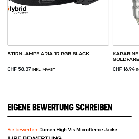
STIRNLAMPE ARIA 1R RGB BLACK
KARABINE
GOLDFAR
CHF 58.37
CHF 16.94
INKL. MWST
I
EIGENE BEWERTUNG SCHREIBEN
Sie bewerten:
Damen High Vis Microfleece Jacke
IHRE BEWERTUNG