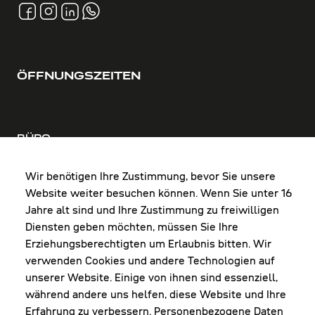
ÖFFNUNGSZEITEN
BÜRO
MO-DO: 8:00-12:00 & 13:00-17:30 Uhr
FR: 8:00-12:00 & 13:00-16:00 Uhr
Wir benötigen Ihre Zustimmung, bevor Sie unsere
Website weiter besuchen können. Wenn Sie unter 16
Shop Diepoldsau
Jahre alt sind und Ihre Zustimmung zu freiwilligen
MO-Do: 8:00-12:00 & 13:00-17:30 Uhr
Diensten geben möchten, müssen Sie Ihre
Fr: 8:00-16:00 Uhr
Erziehungsberechtigten um Erlaubnis bitten. Wir
1. Samstag im Monat: 9:00-16:00 Uhr
verwenden Cookies und andere Technologien auf
unserer Website. Einige von ihnen sind essenziell,
während andere uns helfen, diese Website und Ihre
Erfahrung zu verbessern. Personenbezogene Daten
NEWSLETTER