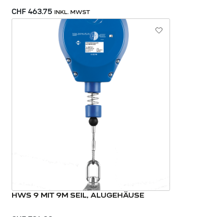
CHF 463.75
INKL. MWST
HWS 9 MIT 9M SEIL, ALUGEHÄUSE