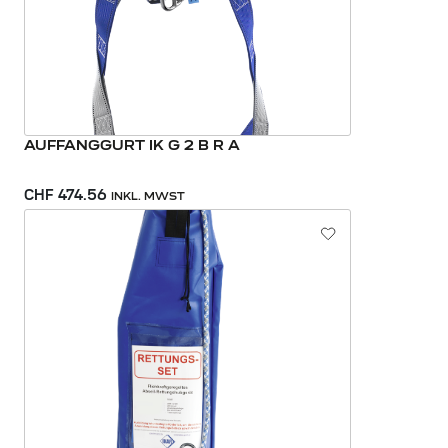
AUFFANGGURT IK G 2 B R A
CHF 474.56
INKL. MWST