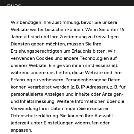
BÜRO
MO-DO: 8:00-12:00 & 13:00-17:30 Uhr
FR: 8:00-12:00 & 13:00-16:00 Uhr
Wir benötigen Ihre Zustimmung, bevor Sie unsere
Website weiter besuchen können. Wenn Sie unter 16
Shop Diepoldsau
Jahre alt sind und Ihre Zustimmung zu freiwilligen
MO-Do: 8:00-12:00 & 13:00-17:30 Uhr
Diensten geben möchten, müssen Sie Ihre
Fr: 8:00-16:00 Uhr
Erziehungsberechtigten um Erlaubnis bitten. Wir
1. Samstag im Monat: 9:00-16:00 Uhr
verwenden Cookies und andere Technologien auf
unserer Website. Einige von ihnen sind essenziell,
während andere uns helfen, diese Website und Ihre
Erfahrung zu verbessern. Personenbezogene Daten
NEWSLETTER
können verarbeitet werden (z. B. IP-Adressen), z. B. für
personalisierte Anzeigen und Inhalte oder Anzeigen-
und Inhaltsmessung. Weitere Informationen über die
Erhalte Infos zu aktueller Arbeitskleidung für
Verwendung Ihrer Daten finden Sie in unserer
deine Firma und unseren Service
Datenschutzerklärung. Sie können Ihre Auswahl
jederzeit unter Einstellungen widerrufen oder
anpassen.