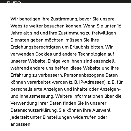
BÜRO
MO-DO: 8:00-12:00 & 13:00-17:30 Uhr
FR: 8:00-12:00 & 13:00-16:00 Uhr
Wir benötigen Ihre Zustimmung, bevor Sie unsere
Website weiter besuchen können. Wenn Sie unter 16
Shop Diepoldsau
Jahre alt sind und Ihre Zustimmung zu freiwilligen
MO-Do: 8:00-12:00 & 13:00-17:30 Uhr
Diensten geben möchten, müssen Sie Ihre
Fr: 8:00-16:00 Uhr
Erziehungsberechtigten um Erlaubnis bitten. Wir
1. Samstag im Monat: 9:00-16:00 Uhr
verwenden Cookies und andere Technologien auf
unserer Website. Einige von ihnen sind essenziell,
während andere uns helfen, diese Website und Ihre
Erfahrung zu verbessern. Personenbezogene Daten
NEWSLETTER
können verarbeitet werden (z. B. IP-Adressen), z. B. für
personalisierte Anzeigen und Inhalte oder Anzeigen-
und Inhaltsmessung. Weitere Informationen über die
Erhalte Infos zu aktueller Arbeitskleidung für
Verwendung Ihrer Daten finden Sie in unserer
deine Firma und unseren Service
Datenschutzerklärung. Sie können Ihre Auswahl
jederzeit unter Einstellungen widerrufen oder
anpassen.