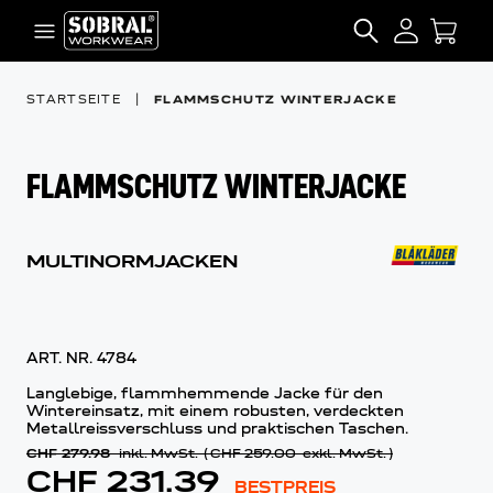
Zum Inhalt springen
SEARCH
STARTSEITE
|
FLAMMSCHUTZ WINTERJACKE
FLAMMSCHUTZ WINTERJACKE
MULTINORMJACKEN
ART. NR.
4784
Langlebige, flammhemmende Jacke für den
Wintereinsatz, mit einem robusten, verdeckten
Metallreissverschluss und praktischen Taschen.
CHF 279.98
inkl. MwSt.
(
CHF 259.00
exkl. MwSt.
)
CHF 231.39
BESTPREIS