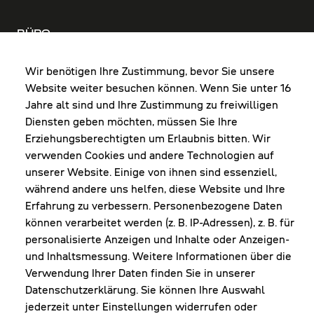
BÜRO
MO-DO: 8:00-12:00 & 13:00-17:30 Uhr
FR: 8:00-12:00 & 13:00-16:00 Uhr
Wir benötigen Ihre Zustimmung, bevor Sie unsere
Website weiter besuchen können. Wenn Sie unter 16
Shop Diepoldsau
Jahre alt sind und Ihre Zustimmung zu freiwilligen
MO-Do: 8:00-12:00 & 13:00-17:30 Uhr
Diensten geben möchten, müssen Sie Ihre
Fr: 8:00-16:00 Uhr
Erziehungsberechtigten um Erlaubnis bitten. Wir
1. Samstag im Monat: 9:00-16:00 Uhr
verwenden Cookies und andere Technologien auf
unserer Website. Einige von ihnen sind essenziell,
während andere uns helfen, diese Website und Ihre
Erfahrung zu verbessern. Personenbezogene Daten
NEWSLETTER
können verarbeitet werden (z. B. IP-Adressen), z. B. für
personalisierte Anzeigen und Inhalte oder Anzeigen-
und Inhaltsmessung. Weitere Informationen über die
Erhalte Infos zu aktueller Arbeitskleidung für
Verwendung Ihrer Daten finden Sie in unserer
deine Firma und unseren Service
Datenschutzerklärung. Sie können Ihre Auswahl
jederzeit unter Einstellungen widerrufen oder