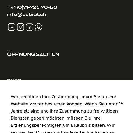
+41 (0)71-726 70-50
info@sobral.ch
ÖFFNUNGSZEITEN
BÜRO
MO-DO: 8:00-12:00 & 13:00-17:30 Uhr
FR: 8:00-12:00 & 13:00-16:00 Uhr
Wir benötigen Ihre Zustimmung, bevor Sie unsere
Website weiter besuchen können. Wenn Sie unter 16
Shop Diepoldsau
Jahre alt sind und Ihre Zustimmung zu freiwilligen
MO-Do: 8:00-12:00 & 13:00-17:30 Uhr
Diensten geben möchten, müssen Sie Ihre
Fr: 8:00-16:00 Uhr
Erziehungsberechtigten um Erlaubnis bitten. Wir
1. Samstag im Monat: 9:00-16:00 Uhr
verwenden Cookies und andere Technologien auf