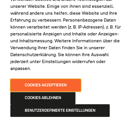
unserer Website. Einige von ihnen sind essenziell,
während andere uns helfen, diese Website und Ihre
Erfahrung zu verbessern. Personenbezogene Daten
NEWSLETTER
können verarbeitet werden (z. B. IP-Adressen), z. B. für
personalisierte Anzeigen und Inhalte oder Anzeigen-
und Inhaltsmessung. Weitere Informationen über die
Erhalte Infos zu aktueller Arbeitskleidung für
Verwendung Ihrer Daten finden Sie in unserer
deine Firma und unseren Service
Datenschutzerklärung. Sie können Ihre Auswahl
jederzeit unter Einstellungen widerrufen oder
anpassen.
JETZT ANMELDEN
COOKIES AKZEPTIEREN
COOKIES ABLEHNEN
BENUTZERDEFINIERTE EINSTELLUNGEN
AGB
DATENSCHUTZ
IMPRESSUM