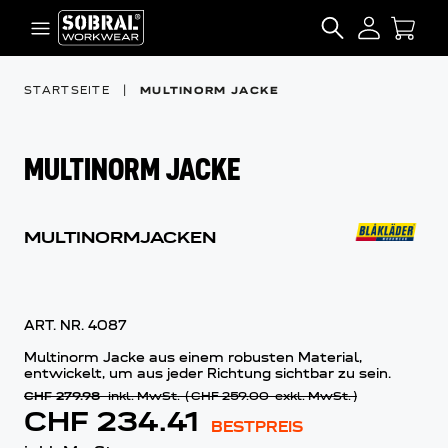
Zum Inhalt springen
SEARCH
STARTSEITE
|
MULTINORM JACKE
MULTINORM JACKE
MULTINORMJACKEN
ART. NR.
4087
Multinorm Jacke aus einem robusten Material,
entwickelt, um aus jeder Richtung sichtbar zu sein.
CHF 279.98
inkl. MwSt.
(
CHF 259.00
exkl. MwSt.
)
CHF 234.41
BESTPREIS