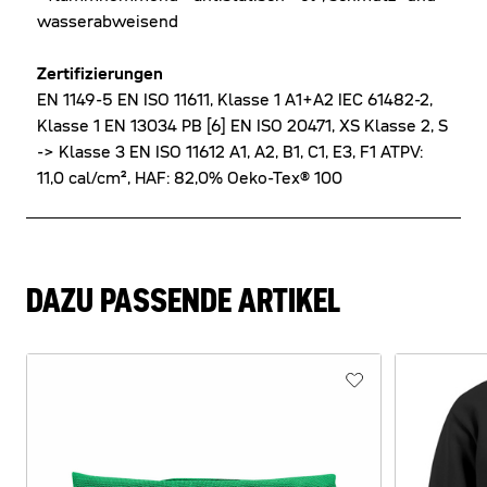
wasserabweisend
Zertifizierungen
EN 1149-5 EN ISO 11611, Klasse 1 A1+A2 IEC 61482-2,
Klasse 1 EN 13034 PB [6] EN ISO 20471, XS Klasse 2, S
-> Klasse 3 EN ISO 11612 A1, A2, B1, C1, E3, F1 ATPV:
11,0 cal/cm², HAF: 82,0% Oeko-Tex® 100
DAZU PASSENDE ARTIKEL