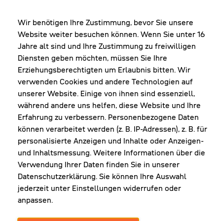
MO-DO: 8:00-12:00 & 13:00-17:30 Uhr
FR: 8:00-12:00 & 13:00-16:00 Uhr
Wir benötigen Ihre Zustimmung, bevor Sie unsere
Website weiter besuchen können. Wenn Sie unter 16
Shop Diepoldsau
Jahre alt sind und Ihre Zustimmung zu freiwilligen
MO-Do: 8:00-12:00 & 13:00-17:30 Uhr
Diensten geben möchten, müssen Sie Ihre
Fr: 8:00-16:00 Uhr
Erziehungsberechtigten um Erlaubnis bitten. Wir
1. Samstag im Monat: 9:00-16:00 Uhr
verwenden Cookies und andere Technologien auf
unserer Website. Einige von ihnen sind essenziell,
während andere uns helfen, diese Website und Ihre
Erfahrung zu verbessern. Personenbezogene Daten
NEWSLETTER
können verarbeitet werden (z. B. IP-Adressen), z. B. für
personalisierte Anzeigen und Inhalte oder Anzeigen-
und Inhaltsmessung. Weitere Informationen über die
Erhalte Infos zu aktueller Arbeitskleidung für
Verwendung Ihrer Daten finden Sie in unserer
deine Firma und unseren Service
Datenschutzerklärung. Sie können Ihre Auswahl
jederzeit unter Einstellungen widerrufen oder
anpassen.
JETZT ANMELDEN