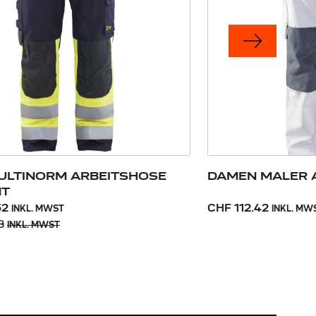
ULTINORM ARBEITSHOSE
DAMEN MALER 
NT
52
CHF 112.42
INKL. MWST
INKL. MW
3
INKL. MWST