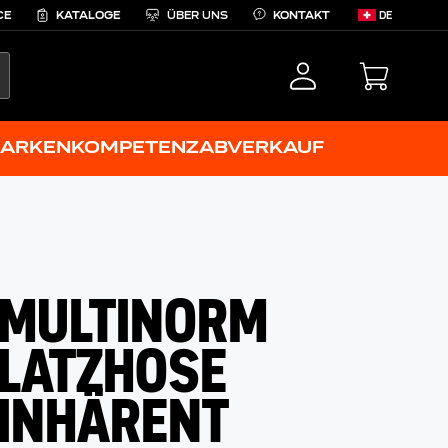
CE
KATALOGE
ÜBER UNS
KONTAKT
DE
EARCH
ARKENKOMPETENZ
ABVERKAUF
MULTINORM
LATZHOSE
INHÄRENT