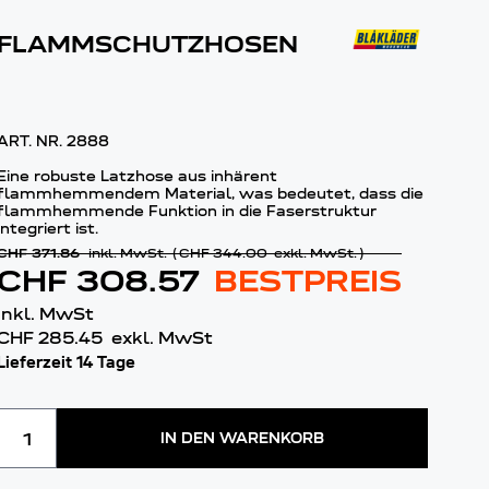
FLAMMSCHUTZHOSEN
ART. NR.
2888
Eine robuste Latzhose aus inhärent
flammhemmendem Material, was bedeutet, dass die
flammhemmende Funktion in die Faserstruktur
integriert ist.
CHF 371.86
inkl. MwSt.
(
CHF 344.00
exkl. MwSt.
)
CHF 308.57
BESTPREIS
inkl. MwSt
CHF 285.45
exkl. MwSt
Lieferzeit 14 Tage
Menge
IN DEN WARENKORB