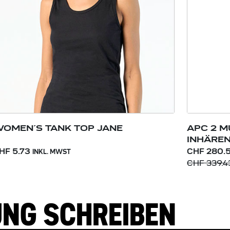
OMEN´S TANK TOP JANE
APC 2 M
INHÄRE
HF 5.73
CHF 280.
INKL. MWST
CHF 339.4
UNG SCHREIBEN