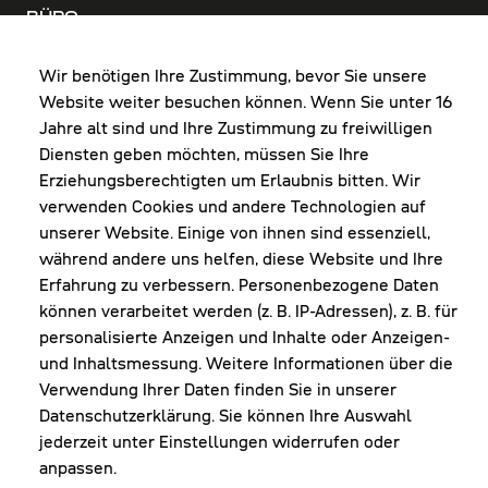
BÜRO
MO-DO: 8:00-12:00 & 13:00-17:30 Uhr
FR: 8:00-12:00 & 13:00-16:00 Uhr
Wir benötigen Ihre Zustimmung, bevor Sie unsere
Website weiter besuchen können. Wenn Sie unter 16
Shop Diepoldsau
Jahre alt sind und Ihre Zustimmung zu freiwilligen
MO-Do: 8:00-12:00 & 13:00-17:30 Uhr
Diensten geben möchten, müssen Sie Ihre
Fr: 8:00-16:00 Uhr
Erziehungsberechtigten um Erlaubnis bitten. Wir
1. Samstag im Monat: 9:00-16:00 Uhr
verwenden Cookies und andere Technologien auf
unserer Website. Einige von ihnen sind essenziell,
während andere uns helfen, diese Website und Ihre
Erfahrung zu verbessern. Personenbezogene Daten
NEWSLETTER
können verarbeitet werden (z. B. IP-Adressen), z. B. für
personalisierte Anzeigen und Inhalte oder Anzeigen-
und Inhaltsmessung. Weitere Informationen über die
Erhalte Infos zu aktueller Arbeitskleidung für
Verwendung Ihrer Daten finden Sie in unserer
deine Firma und unseren Service
Datenschutzerklärung. Sie können Ihre Auswahl
jederzeit unter Einstellungen widerrufen oder
anpassen.