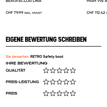
BERUFSCLOG LINA
HIGH VIS
CHF 79.99
CHF 112.42
INKL. MWST
EIGENE BEWERTUNG SCHREIBEN
Sie bewerten:
RETRO Safety boot
IHRE BEWERTUNG
QUALITÄT
PREIS-LEISTUNG
PREIS