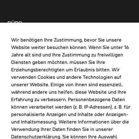
BÜRO
MO-DO: 8:00-12:00 & 13:00-17:30 Uhr
FR: 8:00-12:00 & 13:00-16:00 Uhr
Wir benötigen Ihre Zustimmung, bevor Sie unsere
Website weiter besuchen können. Wenn Sie unter 16
Shop Diepoldsau
Jahre alt sind und Ihre Zustimmung zu freiwilligen
MO-Do: 8:00-12:00 & 13:00-17:30 Uhr
Diensten geben möchten, müssen Sie Ihre
Fr: 8:00-16:00 Uhr
Erziehungsberechtigten um Erlaubnis bitten. Wir
1. Samstag im Monat: 9:00-16:00 Uhr
verwenden Cookies und andere Technologien auf
unserer Website. Einige von ihnen sind essenziell,
während andere uns helfen, diese Website und Ihre
Erfahrung zu verbessern. Personenbezogene Daten
NEWSLETTER
können verarbeitet werden (z. B. IP-Adressen), z. B. für
personalisierte Anzeigen und Inhalte oder Anzeigen-
und Inhaltsmessung. Weitere Informationen über die
Erhalte Infos zu aktueller Arbeitskleidung für
Verwendung Ihrer Daten finden Sie in unserer
deine Firma und unseren Service
Datenschutzerklärung. Sie können Ihre Auswahl