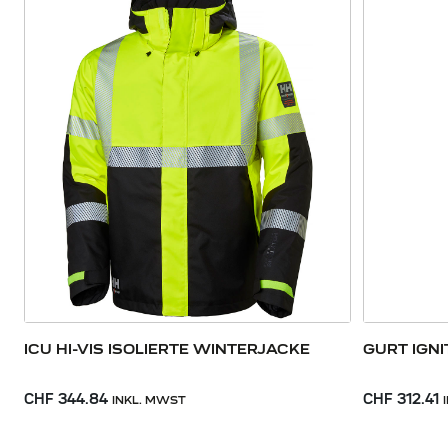
ICU HI-VIS ISOLIERTE WINTERJACKE
GURT IGNI
CHF 344.84
CHF 312.41
INKL. MWST