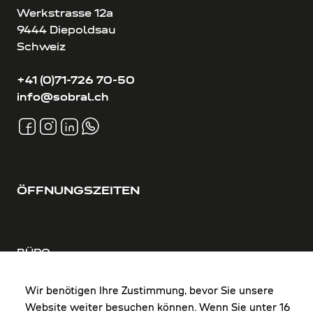
Werkstrasse 12a
9444 Diepoldsau
Schweiz
+41 (0)71-726 70-50
info@sobral.ch
ÖFFNUNGSZEITEN
BÜRO
MO-DO: 8:00-12:00 & 13:00-17:30 Uhr
FR: 8:00-12:00 & 13:00-16:00 Uhr
Wir benötigen Ihre Zustimmung, bevor Sie unsere
Website weiter besuchen können. Wenn Sie unter 16