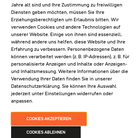
Shop Diepoldsau
Jahre alt sind und Ihre Zustimmung zu freiwilligen
MO-Do: 8:00-12:00 & 13:00-17:30 Uhr
Diensten geben möchten, müssen Sie Ihre
Fr: 8:00-16:00 Uhr
Erziehungsberechtigten um Erlaubnis bitten. Wir
1. Samstag im Monat: 9:00-16:00 Uhr
verwenden Cookies und andere Technologien auf
unserer Website. Einige von ihnen sind essenziell,
während andere uns helfen, diese Website und Ihre
Erfahrung zu verbessern. Personenbezogene Daten
NEWSLETTER
können verarbeitet werden (z. B. IP-Adressen), z. B. für
personalisierte Anzeigen und Inhalte oder Anzeigen-
und Inhaltsmessung. Weitere Informationen über die
Erhalte Infos zu aktueller Arbeitskleidung für
Verwendung Ihrer Daten finden Sie in unserer
deine Firma und unseren Service
Datenschutzerklärung. Sie können Ihre Auswahl
jederzeit unter Einstellungen widerrufen oder
anpassen.
JETZT ANMELDEN
COOKIES AKZEPTIEREN
COOKIES ABLEHNEN