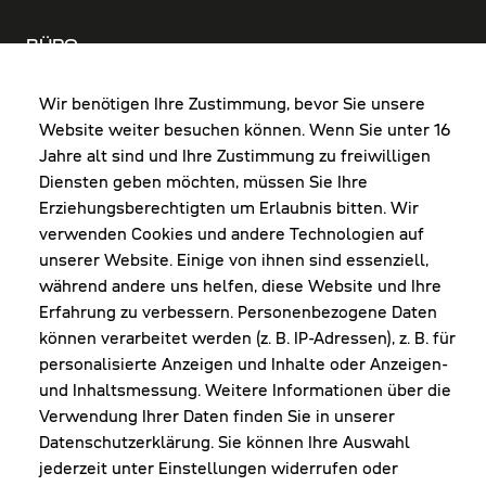
BÜRO
MO-DO: 8:00-12:00 & 13:00-17:30 Uhr
FR: 8:00-12:00 & 13:00-16:00 Uhr
Wir benötigen Ihre Zustimmung, bevor Sie unsere
Website weiter besuchen können. Wenn Sie unter 16
Shop Diepoldsau
Jahre alt sind und Ihre Zustimmung zu freiwilligen
MO-Do: 8:00-12:00 & 13:00-17:30 Uhr
Diensten geben möchten, müssen Sie Ihre
Fr: 8:00-16:00 Uhr
Erziehungsberechtigten um Erlaubnis bitten. Wir
1. Samstag im Monat: 9:00-16:00 Uhr
verwenden Cookies und andere Technologien auf
unserer Website. Einige von ihnen sind essenziell,
während andere uns helfen, diese Website und Ihre
Erfahrung zu verbessern. Personenbezogene Daten
NEWSLETTER
können verarbeitet werden (z. B. IP-Adressen), z. B. für
personalisierte Anzeigen und Inhalte oder Anzeigen-
und Inhaltsmessung. Weitere Informationen über die
Erhalte Infos zu aktueller Arbeitskleidung für
Verwendung Ihrer Daten finden Sie in unserer
deine Firma und unseren Service
Datenschutzerklärung. Sie können Ihre Auswahl
jederzeit unter Einstellungen widerrufen oder