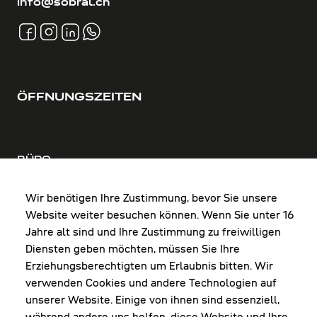
info@sobral.ch
ÖFFNUNGSZEITEN
BÜRO
MO-DO: 8:00-12:00 & 13:00-17:30 Uhr
FR: 8:00-12:00 & 13:00-16:00 Uhr
Wir benötigen Ihre Zustimmung, bevor Sie unsere
Website weiter besuchen können. Wenn Sie unter 16
Shop Diepoldsau
Jahre alt sind und Ihre Zustimmung zu freiwilligen
MO-Do: 8:00-12:00 & 13:00-17:30 Uhr
Diensten geben möchten, müssen Sie Ihre
Fr: 8:00-16:00 Uhr
Erziehungsberechtigten um Erlaubnis bitten. Wir
1. Samstag im Monat: 9:00-16:00 Uhr
verwenden Cookies und andere Technologien auf
unserer Website. Einige von ihnen sind essenziell,