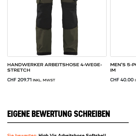
HANDWERKER ARBEITSHOSE 4-WEGE-
MEN'S 5-
STRETCH
IM
CHF 209.71
CHF 40.00
INKL. MWST
EIGENE BEWERTUNG SCHREIBEN
Sie bewerten:
High Vis Arbeitshose Softshell