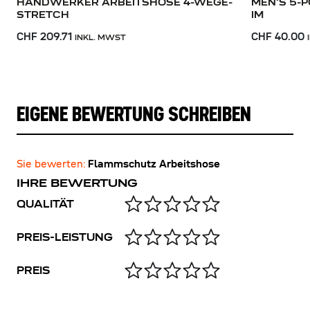
HANDWERKER ARBEITSHOSE 4-WEGE-
MEN'S 5-
STRETCH
IM
CHF 209.71
CHF 40.00
INKL. MWST
EIGENE BEWERTUNG SCHREIBEN
Sie bewerten:
Flammschutz Arbeitshose
IHRE BEWERTUNG
QUALITÄT
PREIS-LEISTUNG
PREIS