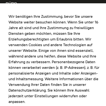
BÜRO
MO-DO: 8:00-12:00 & 13:00-17:30 Uhr
FR: 8:00-12:00 & 13:00-16:00 Uhr
Wir benötigen Ihre Zustimmung, bevor Sie unsere
Website weiter besuchen können. Wenn Sie unter 16
Shop Diepoldsau
Jahre alt sind und Ihre Zustimmung zu freiwilligen
MO-Do: 8:00-12:00 & 13:00-17:30 Uhr
Diensten geben möchten, müssen Sie Ihre
Fr: 8:00-16:00 Uhr
Erziehungsberechtigten um Erlaubnis bitten. Wir
1. Samstag im Monat: 9:00-16:00 Uhr
verwenden Cookies und andere Technologien auf
unserer Website. Einige von ihnen sind essenziell,
während andere uns helfen, diese Website und Ihre
Erfahrung zu verbessern. Personenbezogene Daten
NEWSLETTER
können verarbeitet werden (z. B. IP-Adressen), z. B. für
personalisierte Anzeigen und Inhalte oder Anzeigen-
und Inhaltsmessung. Weitere Informationen über die
Erhalte Infos zu aktueller Arbeitskleidung für
Verwendung Ihrer Daten finden Sie in unserer
deine Firma und unseren Service
Datenschutzerklärung. Sie können Ihre Auswahl
jederzeit unter Einstellungen widerrufen oder
anpassen.