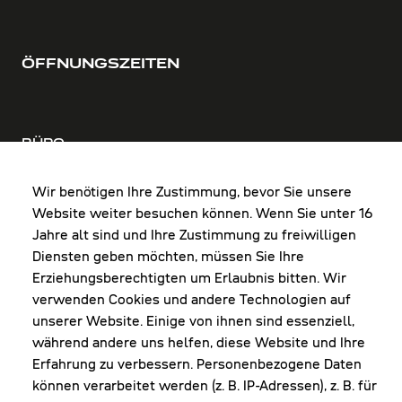
ÖFFNUNGSZEITEN
BÜRO
MO-DO: 8:00-12:00 & 13:00-17:30 Uhr
FR: 8:00-12:00 & 13:00-16:00 Uhr
Wir benötigen Ihre Zustimmung, bevor Sie unsere
Website weiter besuchen können. Wenn Sie unter 16
Shop Diepoldsau
Jahre alt sind und Ihre Zustimmung zu freiwilligen
MO-Do: 8:00-12:00 & 13:00-17:30 Uhr
Diensten geben möchten, müssen Sie Ihre
Fr: 8:00-16:00 Uhr
Erziehungsberechtigten um Erlaubnis bitten. Wir
1. Samstag im Monat: 9:00-16:00 Uhr
verwenden Cookies und andere Technologien auf
unserer Website. Einige von ihnen sind essenziell,
während andere uns helfen, diese Website und Ihre
Erfahrung zu verbessern. Personenbezogene Daten
NEWSLETTER
können verarbeitet werden (z. B. IP-Adressen), z. B. für