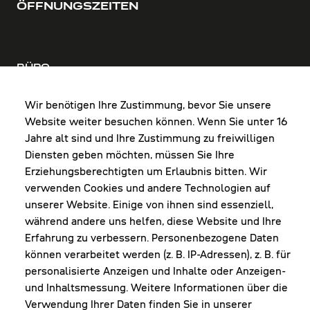
ÖFFNUNGSZEITEN
BÜRO
MO-DO: 8:00-12:00 & 13:00-17:30 Uhr
FR: 8:00-12:00 & 13:00-16:00 Uhr
Wir benötigen Ihre Zustimmung, bevor Sie unsere
Website weiter besuchen können. Wenn Sie unter 16
Shop Diepoldsau
Jahre alt sind und Ihre Zustimmung zu freiwilligen
MO-Do: 8:00-12:00 & 13:00-17:30 Uhr
Diensten geben möchten, müssen Sie Ihre
Fr: 8:00-16:00 Uhr
Erziehungsberechtigten um Erlaubnis bitten. Wir
1. Samstag im Monat: 9:00-16:00 Uhr
verwenden Cookies und andere Technologien auf
unserer Website. Einige von ihnen sind essenziell,
während andere uns helfen, diese Website und Ihre
Erfahrung zu verbessern. Personenbezogene Daten
NEWSLETTER
können verarbeitet werden (z. B. IP-Adressen), z. B. für
personalisierte Anzeigen und Inhalte oder Anzeigen-
und Inhaltsmessung. Weitere Informationen über die
Erhalte Infos zu aktueller Arbeitskleidung für
Verwendung Ihrer Daten finden Sie in unserer