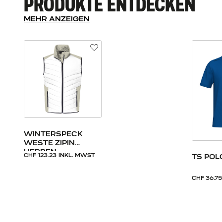
PRODUKTE ENTDECKEN
MEHR ANZEIGEN
WINTERSPECK
WESTE ZIPIN
HERREN
CHF 123.23
INKL. MWST
TS POL
CHF 36.75