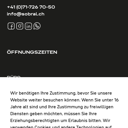
+41 (0)71-726 70-50
info@sobral.ch
ÖFFNUNGSZEITEN
BÜRO
MO-DO: 8:00-12:00 & 13:00-17:30 Uhr
FR: 8:00-12:00 & 13:00-16:00 Uhr
Wir benötigen Ihre Zustimmung, bevor Sie unsere
Website weiter besuchen können. Wenn Sie unter 16
Shop Diepoldsau
Jahre alt sind und Ihre Zustimmung zu freiwilligen
MO-Do: 8:00-12:00 & 13:00-17:30 Uhr
Diensten geben möchten, müssen Sie Ihre
Fr: 8:00-16:00 Uhr
Erziehungsberechtigten um Erlaubnis bitten. Wir
1. Samstag im Monat: 9:00-16:00 Uhr
verwenden Cookies und andere Technologien auf