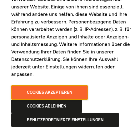
unserer Website. Einige von ihnen sind essenziell,
während andere uns helfen, diese Website und Ihre
Erfahrung zu verbessern. Personenbezogene Daten
NEWSLETTER
können verarbeitet werden (z. B. IP-Adressen), z. B. für
personalisierte Anzeigen und Inhalte oder Anzeigen-
und Inhaltsmessung. Weitere Informationen über die
Erhalte Infos zu aktueller Arbeitskleidung für
Verwendung Ihrer Daten finden Sie in unserer
deine Firma und unseren Service
Datenschutzerklärung. Sie können Ihre Auswahl
jederzeit unter Einstellungen widerrufen oder
anpassen.
JETZT ANMELDEN
COOKIES AKZEPTIEREN
COOKIES ABLEHNEN
BENUTZERDEFINIERTE EINSTELLUNGEN
AGB
DATENSCHUTZ
IMPRESSUM