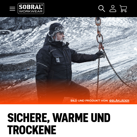
Zum Inhalt springen
SEARCH
BILD UND PRODUKT VON
©BLÅKLÄDER
SICHERE, WARME UND
TROCKENE