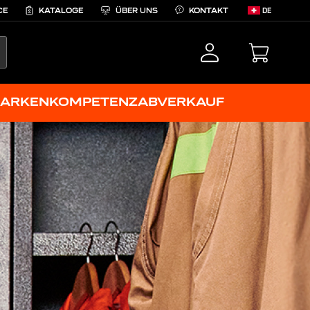
CE
KATALOGE
ÜBER UNS
KONTAKT
DE
EARCH
ARKENKOMPETENZ
ABVERKAUF