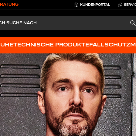
ERATUNG
KUNDENPORTAL
SERVI
S
HUHE
TECHNISCHE PRODUKTE
FALLSCHUTZ
M