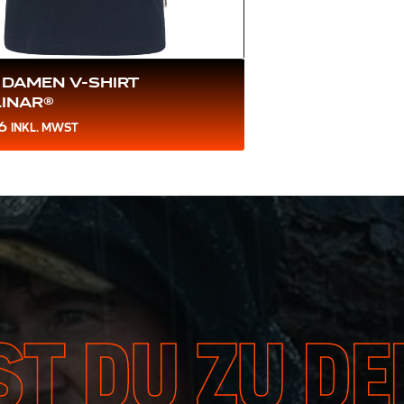
 DAMEN V-SHIRT
LINAR®
6
INKL. MWST
T DU ZU DE