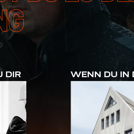
NG
 DIR
WENN DU IN 