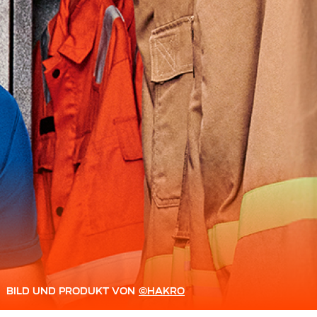
BILD UND PRODUKT VON
©HAKRO