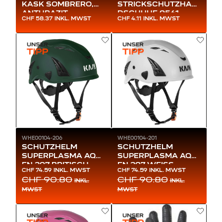
KASK SOMBRERO,
STRICKSCHUTZHAN
ANTHRAZIT
DSCHUHE 9561
CHF 58.37
INKL. MWST
CHF 4.11
INKL. MWST
WHE00104-206
WHE00104-201
SCHUTZHELM
SCHUTZHELM
SUPERPLASMA AQ
SUPERPLASMA AQ
EN 397 BRITISCH-
EN 397 WEISS
CHF 74.59
INKL. MWST
CHF 74.59
INKL. MWST
GRÜN
CHF 90.80
CHF 90.80
INKL.
INKL.
MWST
MWST