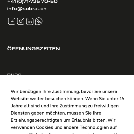
+41 (0)71-726 70-50
info@sobral.ch
ÖFFNUNGSZEITEN
BÜRO
MO-DO: 8:00-12:00 & 13:00-17:30 Uhr
FR: 8:00-12:00 & 13:00-16:00 Uhr
Wir benötigen Ihre Zustimmung, bevor Sie unsere
Website weiter besuchen können. Wenn Sie unter 16
Shop Diepoldsau
Jahre alt sind und Ihre Zustimmung zu freiwilligen
MO-Do: 8:00-12:00 & 13:00-17:30 Uhr
Diensten geben möchten, müssen Sie Ihre
Fr: 8:00-16:00 Uhr
Erziehungsberechtigten um Erlaubnis bitten. Wir
1. Samstag im Monat: 9:00-16:00 Uhr
verwenden Cookies und andere Technologien auf