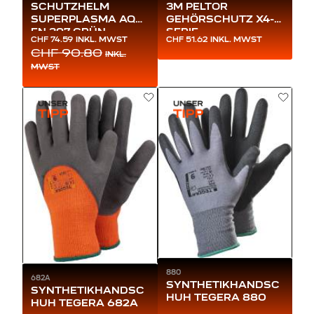
SCHUTZHELM
3M PELTOR
SUPERPLASMA AQ
GEHÖRSCHUTZ X4-
EN 397 GRÜN
SERIE
CHF 74.59
INKL. MWST
CHF 51.62
INKL. MWST
SCHWARZ/GRÜN
CHF 90.80
INKL.
MWST
880
682A
SYNTHETIKHANDSC
SYNTHETIKHANDSC
HUH TEGERA 880
HUH TEGERA 682A