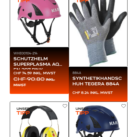
WHE00104-214
SCHUTZHELM
SUPERPLASMA AQ
EN 397 PINK
884A
CHF 74.59
INKL. MWST
SYNTHETIKHANDSC
CHF 90.80
INKL.
HUH TEGERA 884A
MWST
CHF 8.24
INKL. MWST