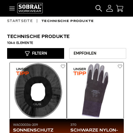
Zum Inhalt springen
SEARCH
STARTSEITE
|
TECHNISCHE PRODUKTE
TECHNISCHE PRODUKTE
1046
ELEMENTE
FILTERN
WAC00036-209
370
SONNENSCHUTZ
SCHWARZE NYLON-