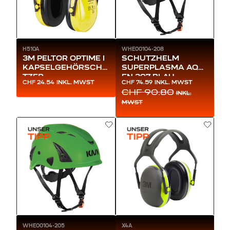
H510A
WHE00104-208
3M PELTOR OPTIME I
SCHUTZHELM
KAPSELGEHÖRSCHÜ
SUPERPLASMA AQ
TZER
EN 397 BLAU
CHF 24.54
INKL. MWST
CHF 74.59
INKL. MWST
CHF 90.80
INKL.
MWST
WHE00104-205
X4A