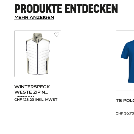
PRODUKTE ENTDECKEN
MEHR ANZEIGEN
WINTERSPECK
WESTE ZIPIN
HERREN
CHF 123.23
INKL. MWST
TS POL
CHF 36.75