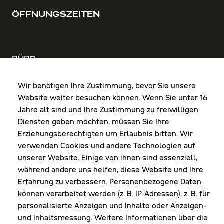
ÖFFNUNGSZEITEN
BÜRO
MO-DO: 8:00-12:00 & 13:00-17:30 Uhr
FR: 8:00-12:00 & 13:00-16:00 Uhr
Wir benötigen Ihre Zustimmung, bevor Sie unsere
Website weiter besuchen können. Wenn Sie unter 16
Shop Diepoldsau
Jahre alt sind und Ihre Zustimmung zu freiwilligen
MO-Do: 8:00-12:00 & 13:00-17:30 Uhr
Diensten geben möchten, müssen Sie Ihre
Fr: 8:00-16:00 Uhr
Erziehungsberechtigten um Erlaubnis bitten. Wir
1. Samstag im Monat: 9:00-16:00 Uhr
verwenden Cookies und andere Technologien auf
unserer Website. Einige von ihnen sind essenziell,
während andere uns helfen, diese Website und Ihre
Erfahrung zu verbessern. Personenbezogene Daten
NEWSLETTER
können verarbeitet werden (z. B. IP-Adressen), z. B. für
personalisierte Anzeigen und Inhalte oder Anzeigen-
und Inhaltsmessung. Weitere Informationen über die