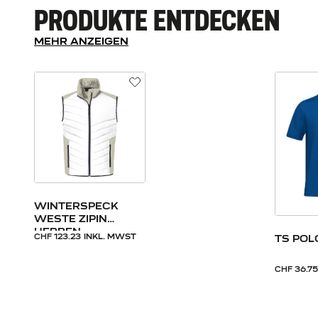
PRODUKTE ENTDECKEN
MEHR ANZEIGEN
WINTERSPECK
WESTE ZIPIN
HERREN
CHF 123.23
INKL. MWST
TS POL
CHF 36.75