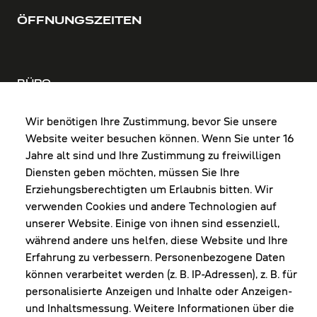
ÖFFNUNGSZEITEN
BÜRO
MO-DO: 8:00-12:00 & 13:00-17:30 Uhr
FR: 8:00-12:00 & 13:00-16:00 Uhr
Wir benötigen Ihre Zustimmung, bevor Sie unsere
Website weiter besuchen können. Wenn Sie unter 16
Shop Diepoldsau
Jahre alt sind und Ihre Zustimmung zu freiwilligen
MO-Do: 8:00-12:00 & 13:00-17:30 Uhr
Diensten geben möchten, müssen Sie Ihre
Fr: 8:00-16:00 Uhr
Erziehungsberechtigten um Erlaubnis bitten. Wir
1. Samstag im Monat: 9:00-16:00 Uhr
verwenden Cookies und andere Technologien auf
unserer Website. Einige von ihnen sind essenziell,
während andere uns helfen, diese Website und Ihre
Erfahrung zu verbessern. Personenbezogene Daten
NEWSLETTER
können verarbeitet werden (z. B. IP-Adressen), z. B. für
personalisierte Anzeigen und Inhalte oder Anzeigen-
und Inhaltsmessung. Weitere Informationen über die