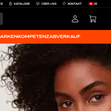
CE
KATALOGE
ÜBER UNS
KONTAKT
DE
EARCH
ARKENKOMPETENZ
ABVERKAUF