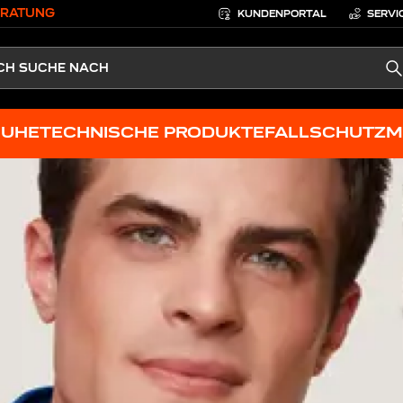
ERATUNG
KUNDENPORTAL
SERVI
S
HUHE
TECHNISCHE PRODUKTE
FALLSCHUTZ
M