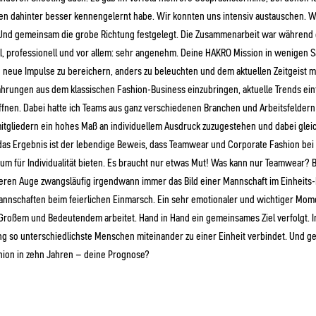
n dahinter besser kennengelernt habe. Wir konnten uns intensiv austauschen.
Und gemeinsam die grobe Richtung festgelegt. Die Zusammenarbeit war während
l, professionell und vor allem: sehr angenehm. Deine HAKRO Mission in wenigen S
ch neue Impulse zu bereichern, anders zu beleuchten und dem aktuellen Zeitgeist 
hrungen aus dem klassischen Fashion-Business einzubringen, aktuelle Trends ein
fnen. Dabei hatte ich Teams aus ganz verschiedenen Branchen und Arbeitsfeldern
itgliedern ein hohes Maß an individuellem Ausdruck zuzugestehen und dabei gleic
 das Ergebnis ist der lebendige Beweis, dass Teamwear und Corporate Fashion bei
Raum für Individualität bieten. Es braucht nur etwas Mut! Was kann nur Teamwear?
eren Auge zwangsläufig irgendwann immer das Bild einer Mannschaft im Einheits-
nnschaften beim feierlichen Einmarsch. Ein sehr emotionaler und wichtiger Momen
roßem und Bedeutendem arbeitet. Hand in Hand ein gemeinsames Ziel verfolgt. 
g so unterschiedlichste Menschen miteinander zu einer Einheit verbindet. Und g
ion in zehn Jahren – deine Prognose?