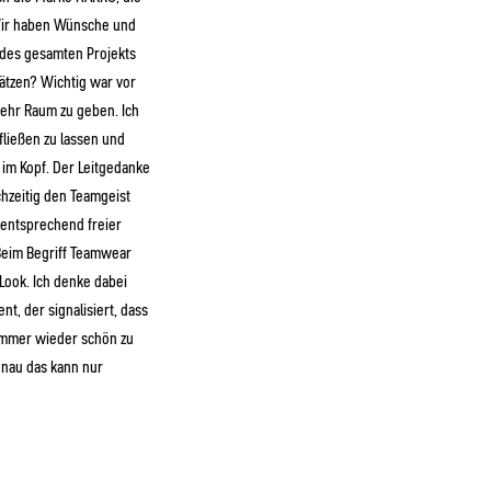
 Wir haben Wünsche und
 des gesamten Projekts
ätzen? Wichtig war vor
mehr Raum zu geben. Ich
fließen zu lassen und
 im Kopf. Der Leitgedanke
hzeitig den Teamgeist
 entsprechend freier
 Beim Begriff Teamwear
Look. Ich denke dabei
t, der signalisiert, dass
Immer wieder schön zu
enau das kann nur