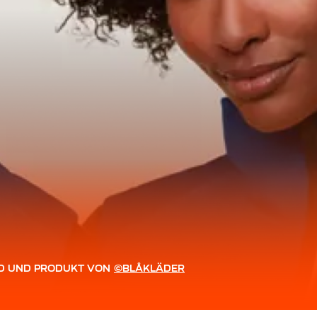
LD UND PRODUKT VON
©BLÅKLÄDER