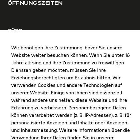
ÖFFNUNGSZEITEN
BÜRO
MO-DO: 8:00-12:00 & 13:00-17:30 Uhr
FR: 8:00-12:00 & 13:00-16:00 Uhr
Wir benötigen Ihre Zustimmung, bevor Sie unsere
Website weiter besuchen können. Wenn Sie unter 16
Shop Diepoldsau
Jahre alt sind und Ihre Zustimmung zu freiwilligen
MO-Do: 8:00-12:00 & 13:00-17:30 Uhr
Diensten geben möchten, müssen Sie Ihre
Fr: 8:00-16:00 Uhr
Erziehungsberechtigten um Erlaubnis bitten. Wir
1. Samstag im Monat: 9:00-16:00 Uhr
verwenden Cookies und andere Technologien auf
unserer Website. Einige von ihnen sind essenziell,
während andere uns helfen, diese Website und Ihre
Erfahrung zu verbessern. Personenbezogene Daten
NEWSLETTER
können verarbeitet werden (z. B. IP-Adressen), z. B. für
personalisierte Anzeigen und Inhalte oder Anzeigen-
und Inhaltsmessung. Weitere Informationen über die
Erhalte Infos zu aktueller Arbeitskleidung für
Verwendung Ihrer Daten finden Sie in unserer