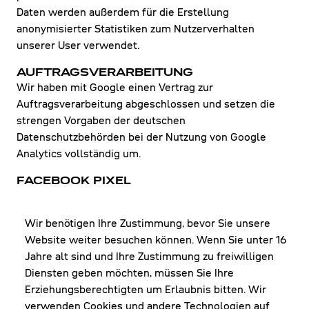
Daten werden außerdem für die Erstellung
anonymisierter Statistiken zum Nutzerverhalten
unserer User verwendet.
AUFTRAGSVERARBEITUNG
Wir haben mit Google einen Vertrag zur
Auftragsverarbeitung abgeschlossen und setzen die
strengen Vorgaben der deutschen
Datenschutzbehörden bei der Nutzung von Google
Analytics vollständig um.
FACEBOOK PIXEL
Diese Website nutzt zur Konversionsmessung der
Besucheraktions-Pixel von Facebook. Anbieter dieses
Wir benötigen Ihre Zustimmung, bevor Sie unsere
Dienstes ist die Meta Platforms Ireland Limited, 4
Website weiter besuchen können. Wenn Sie unter 16
Grand Canal Square, Dublin 2, Irland. Die erfassten
Jahre alt sind und Ihre Zustimmung zu freiwilligen
Daten werden nach Aussage von Facebook jedoch auch
Diensten geben möchten, müssen Sie Ihre
in die USA und in andere Drittländer übertragen.
Erziehungsberechtigten um Erlaubnis bitten. Wir
So kann das Verhalten der Seitenbesucher nachverfolgt
verwenden Cookies und andere Technologien auf