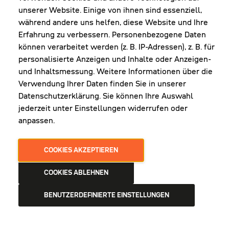
werden, nachdem diese durch Klick auf eine Facebook-
unserer Website. Einige von ihnen sind essenziell,
Werbeanzeige auf die Website des Anbieters
während andere uns helfen, diese Website und Ihre
weitergeleitet wurden. Dadurch können die
Erfahrung zu verbessern. Personenbezogene Daten
Wirksamkeit der Facebook-Werbeanzeigen für
können verarbeitet werden (z. B. IP-Adressen), z. B. für
statistische und Marktforschungszwecke ausgewertet
personalisierte Anzeigen und Inhalte oder Anzeigen-
werden und zukünftige Werbemaßnahmen optimiert
und Inhaltsmessung. Weitere Informationen über die
werden.
Verwendung Ihrer Daten finden Sie in unserer
Die erhobenen Daten sind für uns als Betreiber dieser
Datenschutzerklärung. Sie können Ihre Auswahl
Website anonym, wir können keine Rückschlüsse auf
jederzeit unter Einstellungen widerrufen oder
die Identität der Nutzer ziehen. Die Daten werden aber
anpassen.
von Facebook gespeichert und verarbeitet, sodass eine
Verbindung zum jeweiligen Nutzerprofil möglich ist
und Facebook die Daten für eigene Werbezwecke,
COOKIES AKZEPTIEREN
entsprechend der Facebook-
Datenverwendungsrichtlinie verwenden kann. Dadurch
COOKIES ABLEHNEN
kann Facebook das Schalten von Werbeanzeigen auf
BENUTZERDEFINIERTE EINSTELLUNGEN
Seiten von Facebook sowie außerhalb von Facebook
ermöglichen. Diese Verwendung der Daten kann von
uns als Seitenbetreiber nicht beeinflusst werden.