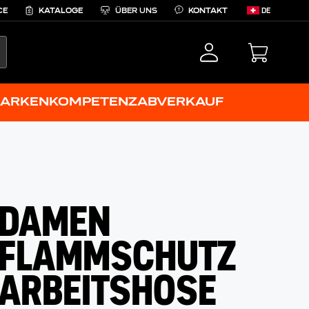
CE
KATALOGE
ÜBER UNS
KONTAKT
DE
EARCH
ARKENKOMPETENZ
ABVERKAUF
DAMEN
FLAMMSCHUTZ
ARBEITSHOSE