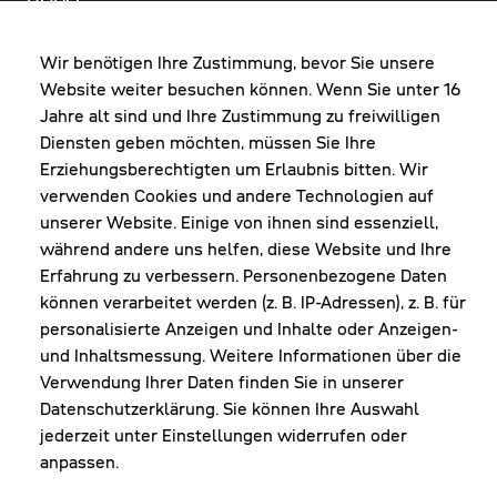
BÜRO
MO-DO: 8:00-12:00 & 13:00-17:30 Uhr
FR: 8:00-12:00 & 13:00-16:00 Uhr
Wir benötigen Ihre Zustimmung, bevor Sie unsere
Website weiter besuchen können. Wenn Sie unter 16
Shop Diepoldsau
Jahre alt sind und Ihre Zustimmung zu freiwilligen
MO-Do: 8:00-12:00 & 13:00-17:30 Uhr
Diensten geben möchten, müssen Sie Ihre
Fr: 8:00-16:00 Uhr
Erziehungsberechtigten um Erlaubnis bitten. Wir
1. Samstag im Monat: 9:00-16:00 Uhr
verwenden Cookies und andere Technologien auf
unserer Website. Einige von ihnen sind essenziell,
während andere uns helfen, diese Website und Ihre
Erfahrung zu verbessern. Personenbezogene Daten
NEWSLETTER
können verarbeitet werden (z. B. IP-Adressen), z. B. für
personalisierte Anzeigen und Inhalte oder Anzeigen-
und Inhaltsmessung. Weitere Informationen über die
Erhalte Infos zu aktueller Arbeitskleidung für
Verwendung Ihrer Daten finden Sie in unserer
deine Firma und unseren Service
Datenschutzerklärung. Sie können Ihre Auswahl
jederzeit unter Einstellungen widerrufen oder
anpassen.
JETZT ANMELDEN