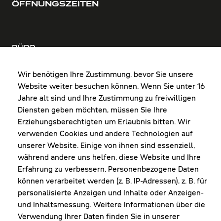
ÖFFNUNGSZEITEN
BÜRO
MO-DO: 8:00-12:00 & 13:00-17:30 Uhr
FR: 8:00-12:00 & 13:00-16:00 Uhr
Wir benötigen Ihre Zustimmung, bevor Sie unsere
Website weiter besuchen können. Wenn Sie unter 16
Shop Diepoldsau
Jahre alt sind und Ihre Zustimmung zu freiwilligen
MO-Do: 8:00-12:00 & 13:00-17:30 Uhr
Diensten geben möchten, müssen Sie Ihre
Fr: 8:00-16:00 Uhr
Erziehungsberechtigten um Erlaubnis bitten. Wir
1. Samstag im Monat: 9:00-16:00 Uhr
verwenden Cookies und andere Technologien auf
unserer Website. Einige von ihnen sind essenziell,
während andere uns helfen, diese Website und Ihre
Erfahrung zu verbessern. Personenbezogene Daten
NEWSLETTER
können verarbeitet werden (z. B. IP-Adressen), z. B. für
personalisierte Anzeigen und Inhalte oder Anzeigen-
und Inhaltsmessung. Weitere Informationen über die
Erhalte Infos zu aktueller Arbeitskleidung für
Verwendung Ihrer Daten finden Sie in unserer