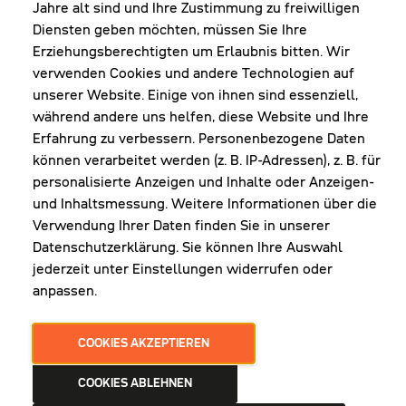
Shop Diepoldsau
Jahre alt sind und Ihre Zustimmung zu freiwilligen
MO-Do: 8:00-12:00 & 13:00-17:30 Uhr
Diensten geben möchten, müssen Sie Ihre
Fr: 8:00-16:00 Uhr
Erziehungsberechtigten um Erlaubnis bitten. Wir
1. Samstag im Monat: 9:00-16:00 Uhr
verwenden Cookies und andere Technologien auf
unserer Website. Einige von ihnen sind essenziell,
während andere uns helfen, diese Website und Ihre
Erfahrung zu verbessern. Personenbezogene Daten
NEWSLETTER
können verarbeitet werden (z. B. IP-Adressen), z. B. für
personalisierte Anzeigen und Inhalte oder Anzeigen-
und Inhaltsmessung. Weitere Informationen über die
Erhalte Infos zu aktueller Arbeitskleidung für
Verwendung Ihrer Daten finden Sie in unserer
deine Firma und unseren Service
Datenschutzerklärung. Sie können Ihre Auswahl
jederzeit unter Einstellungen widerrufen oder
anpassen.
JETZT ANMELDEN
COOKIES AKZEPTIEREN
COOKIES ABLEHNEN