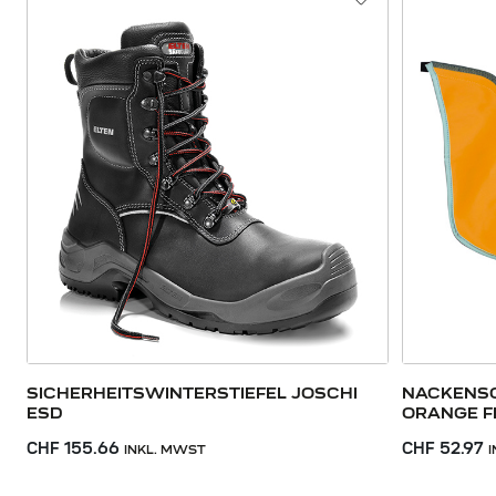
SICHERHEITSWINTERSTIEFEL JOSCHI
NACKENSC
ESD
ORANGE F
CHF 155.66
CHF 52.97
INKL. MWST