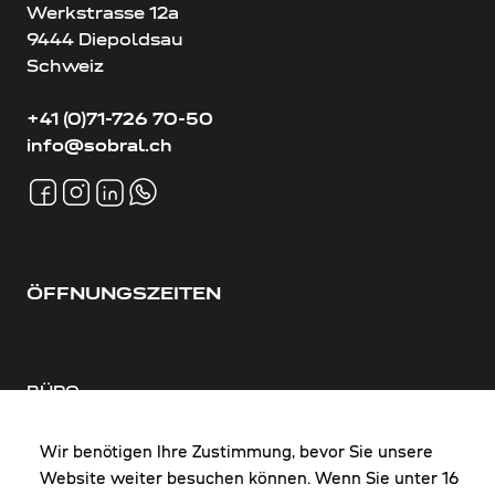
Werkstrasse 12a
9444 Diepoldsau
Schweiz
+41 (0)71-726 70-50
info@sobral.ch
ÖFFNUNGSZEITEN
BÜRO
MO-DO: 8:00-12:00 & 13:00-17:30 Uhr
FR: 8:00-12:00 & 13:00-16:00 Uhr
Wir benötigen Ihre Zustimmung, bevor Sie unsere
Website weiter besuchen können. Wenn Sie unter 16