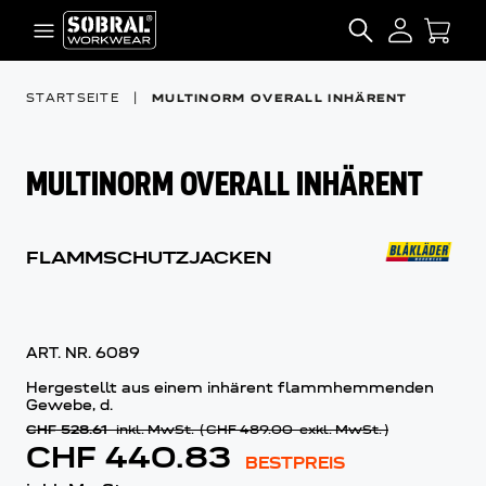
Zum Inhalt springen
SEARCH
STARTSEITE
|
MULTINORM OVERALL INHÄRENT
MULTINORM OVERALL INHÄRENT
FLAMMSCHUTZJACKEN
ART. NR.
6089
Hergestellt aus einem inhärent flammhemmenden
Gewebe, d.
CHF 528.61
inkl. MwSt.
(
CHF 489.00
exkl. MwSt.
)
CHF 440.83
BESTPREIS