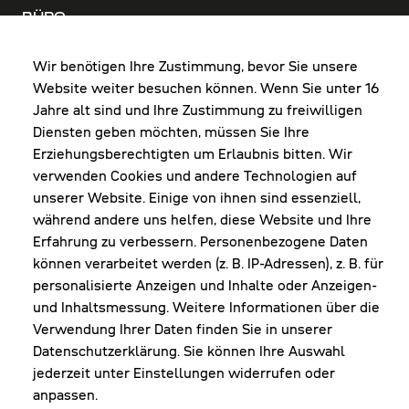
BÜRO
MO-DO: 8:00-12:00 & 13:00-17:30 Uhr
FR: 8:00-12:00 & 13:00-16:00 Uhr
Wir benötigen Ihre Zustimmung, bevor Sie unsere
Website weiter besuchen können. Wenn Sie unter 16
Shop Diepoldsau
Jahre alt sind und Ihre Zustimmung zu freiwilligen
MO-Do: 8:00-12:00 & 13:00-17:30 Uhr
Diensten geben möchten, müssen Sie Ihre
Fr: 8:00-16:00 Uhr
Erziehungsberechtigten um Erlaubnis bitten. Wir
1. Samstag im Monat: 9:00-16:00 Uhr
verwenden Cookies und andere Technologien auf
unserer Website. Einige von ihnen sind essenziell,
während andere uns helfen, diese Website und Ihre
Erfahrung zu verbessern. Personenbezogene Daten
NEWSLETTER
können verarbeitet werden (z. B. IP-Adressen), z. B. für
personalisierte Anzeigen und Inhalte oder Anzeigen-
und Inhaltsmessung. Weitere Informationen über die
Erhalte Infos zu aktueller Arbeitskleidung für
Verwendung Ihrer Daten finden Sie in unserer
deine Firma und unseren Service
Datenschutzerklärung. Sie können Ihre Auswahl
jederzeit unter Einstellungen widerrufen oder
anpassen.