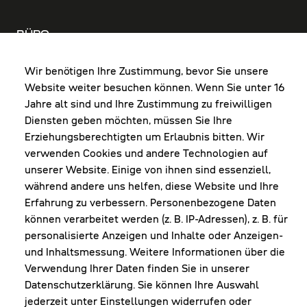
BÜRO
MO-DO: 8:00-12:00 & 13:00-17:30 Uhr
FR: 8:00-12:00 & 13:00-16:00 Uhr
Wir benötigen Ihre Zustimmung, bevor Sie unsere
Website weiter besuchen können. Wenn Sie unter 16
Shop Diepoldsau
Jahre alt sind und Ihre Zustimmung zu freiwilligen
MO-Do: 8:00-12:00 & 13:00-17:30 Uhr
Diensten geben möchten, müssen Sie Ihre
Fr: 8:00-16:00 Uhr
Erziehungsberechtigten um Erlaubnis bitten. Wir
1. Samstag im Monat: 9:00-16:00 Uhr
verwenden Cookies und andere Technologien auf
unserer Website. Einige von ihnen sind essenziell,
während andere uns helfen, diese Website und Ihre
Erfahrung zu verbessern. Personenbezogene Daten
NEWSLETTER
können verarbeitet werden (z. B. IP-Adressen), z. B. für
personalisierte Anzeigen und Inhalte oder Anzeigen-
und Inhaltsmessung. Weitere Informationen über die
Erhalte Infos zu aktueller Arbeitskleidung für
Verwendung Ihrer Daten finden Sie in unserer
deine Firma und unseren Service
Datenschutzerklärung. Sie können Ihre Auswahl
jederzeit unter Einstellungen widerrufen oder