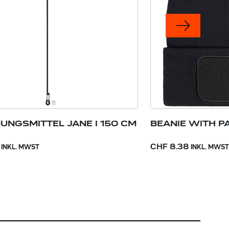
UNGSMITTEL JANE I 150 CM
BEANIE WITH PA
CHF 8.38
INKL. MWST
INKL. MWST