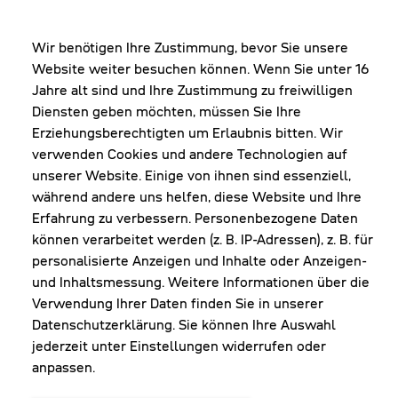
BÜRO
MO-DO: 8:00-12:00 & 13:00-17:30 Uhr
FR: 8:00-12:00 & 13:00-16:00 Uhr
Wir benötigen Ihre Zustimmung, bevor Sie unsere
Website weiter besuchen können. Wenn Sie unter 16
Shop Diepoldsau
Jahre alt sind und Ihre Zustimmung zu freiwilligen
MO-Do: 8:00-12:00 & 13:00-17:30 Uhr
Diensten geben möchten, müssen Sie Ihre
Fr: 8:00-16:00 Uhr
Erziehungsberechtigten um Erlaubnis bitten. Wir
1. Samstag im Monat: 9:00-16:00 Uhr
verwenden Cookies und andere Technologien auf
unserer Website. Einige von ihnen sind essenziell,
während andere uns helfen, diese Website und Ihre
Erfahrung zu verbessern. Personenbezogene Daten
NEWSLETTER
können verarbeitet werden (z. B. IP-Adressen), z. B. für
personalisierte Anzeigen und Inhalte oder Anzeigen-
und Inhaltsmessung. Weitere Informationen über die
Erhalte Infos zu aktueller Arbeitskleidung für
Verwendung Ihrer Daten finden Sie in unserer
deine Firma und unseren Service
Datenschutzerklärung. Sie können Ihre Auswahl
jederzeit unter Einstellungen widerrufen oder
anpassen.
JETZT ANMELDEN