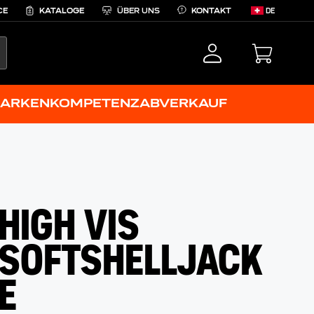
CE
KATALOGE
ÜBER UNS
KONTAKT
DE
EARCH
ARKENKOMPETENZ
ABVERKAUF
HIGH VIS
SOFTSHELLJACK
E