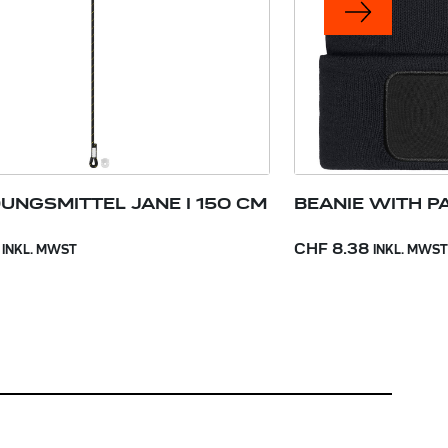
UNGSMITTEL JANE I 150 CM
BEANIE WITH PA
CHF 8.38
INKL. MWST
INKL. MWST