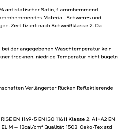
 1% antistatischer Satin, flammhemmend
n flammhemmendes Material. Schweres und
n. Zertifiziert nach Schweißklasse 2. Da
e bei der angegebenen Waschtemperatur kein
ner trocknen, niedrige Temperatur nicht bügeln
schaften Verlängerter Rücken Reflektierende
 RISE EN 1149-5 EN ISO 11611 Klasse 2, A1+A2 EN
 1, ELIM – 13cal/cm² Qualität 1503: Oeko-Tex std