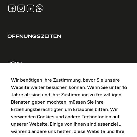
ÖFFNUNGSZEITEN
BÜRO
MO-DO: 8:00-12:00 & 13:00-17:30 Uhr
FR: 8:00-12:00 & 13:00-16:00 Uhr
Wir benötigen Ihre Zustimmung, bevor Sie unsere
Website weiter besuchen können. Wenn Sie unter 16
Shop Diepoldsau
Jahre alt sind und Ihre Zustimmung zu freiwilligen
MO-Do: 8:00-12:00 & 13:00-17:30 Uhr
Diensten geben möchten, müssen Sie Ihre
Fr: 8:00-16:00 Uhr
Erziehungsberechtigten um Erlaubnis bitten. Wir
1. Samstag im Monat: 9:00-16:00 Uhr
verwenden Cookies und andere Technologien auf
unserer Website. Einige von ihnen sind essenziell,
während andere uns helfen, diese Website und Ihre