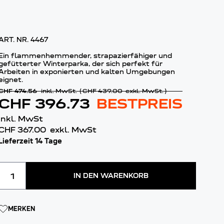
ART. NR.
4467
Ein flammenhemmender, strapazierfähiger und
gefütterter Winterparka, der sich perfekt für
Arbeiten in exponierten und kalten Umgebungen
eignet.
CHF 474.56
inkl. MwSt.
(
CHF 439.00
exkl. MwSt.
)
CHF 396.73
BESTPREIS
inkl. MwSt
CHF 367.00
exkl. MwSt
Lieferzeit 14 Tage
Menge
IN DEN WARENKORB
MERKEN