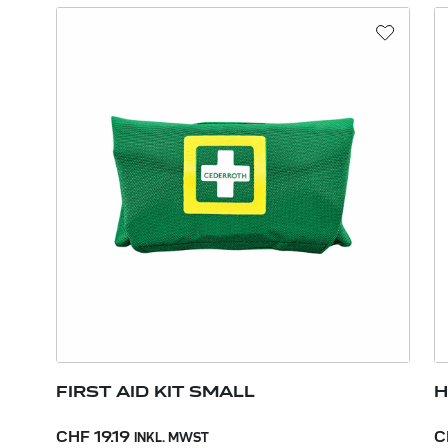
FIRST AID KIT SMALL
H
CHF 19.19
C
INKL. MWST