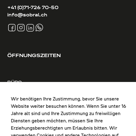
+41 (0)71-726 70-50
info@sobral.ch
ÖFFNUNGSZEITEN
BÜRO
MO-DO: 8:00-12:00 & 13:00-17:30 Uhr
FR: 8:00-12:00 & 13:00-16:00 Uhr
Wir benötigen Ihre Zustimmung, bevor Sie unsere
Website weiter besuchen können. Wenn Sie unter 16
Shop Diepoldsau
Jahre alt sind und Ihre Zustimmung zu freiwilligen
MO-Do: 8:00-12:00 & 13:00-17:30 Uhr
Diensten geben möchten, müssen Sie Ihre
Fr: 8:00-16:00 Uhr
Erziehungsberechtigten um Erlaubnis bitten. Wir
1. Samstag im Monat: 9:00-16:00 Uhr
verwenden Cookies und andere Technologien auf