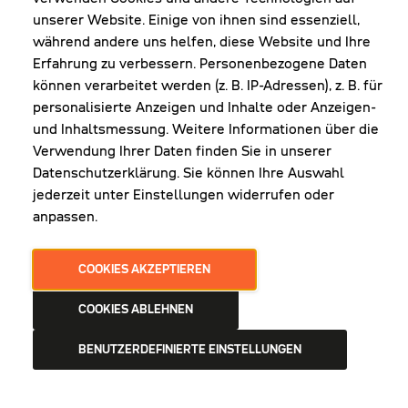
unserer Website. Einige von ihnen sind essenziell,
während andere uns helfen, diese Website und Ihre
Erfahrung zu verbessern. Personenbezogene Daten
NEWSLETTER
können verarbeitet werden (z. B. IP-Adressen), z. B. für
personalisierte Anzeigen und Inhalte oder Anzeigen-
und Inhaltsmessung. Weitere Informationen über die
Erhalte Infos zu aktueller Arbeitskleidung für
Verwendung Ihrer Daten finden Sie in unserer
deine Firma und unseren Service
Datenschutzerklärung. Sie können Ihre Auswahl
jederzeit unter Einstellungen widerrufen oder
anpassen.
JETZT ANMELDEN
COOKIES AKZEPTIEREN
COOKIES ABLEHNEN
BENUTZERDEFINIERTE EINSTELLUNGEN
AGB
DATENSCHUTZ
IMPRESSUM