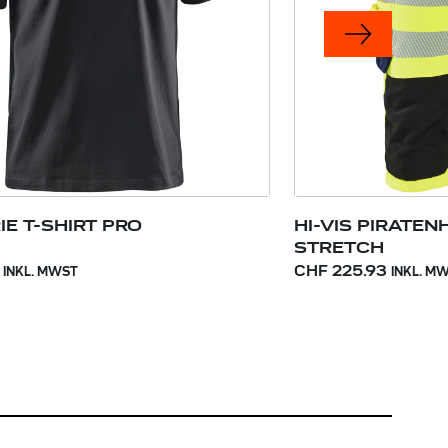
IE T-SHIRT PRO
HI-VIS PIRATE
STRETCH
CHF 225.93
INKL. MWST
INKL. M