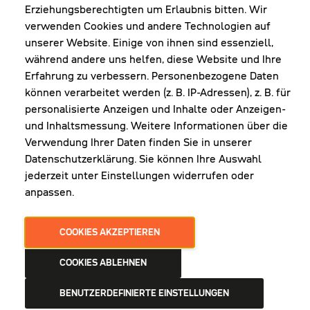
Fr: 8:00-16:00 Uhr
Erziehungsberechtigten um Erlaubnis bitten. Wir
1. Samstag im Monat: 9:00-16:00 Uhr
verwenden Cookies und andere Technologien auf
unserer Website. Einige von ihnen sind essenziell,
während andere uns helfen, diese Website und Ihre
Erfahrung zu verbessern. Personenbezogene Daten
NEWSLETTER
können verarbeitet werden (z. B. IP-Adressen), z. B. für
personalisierte Anzeigen und Inhalte oder Anzeigen-
und Inhaltsmessung. Weitere Informationen über die
Erhalte Infos zu aktueller Arbeitskleidung für
Verwendung Ihrer Daten finden Sie in unserer
deine Firma und unseren Service
Datenschutzerklärung. Sie können Ihre Auswahl
jederzeit unter Einstellungen widerrufen oder
anpassen.
JETZT ANMELDEN
COOKIES AKZEPTIEREN
COOKIES ABLEHNEN
BENUTZERDEFINIERTE EINSTELLUNGEN