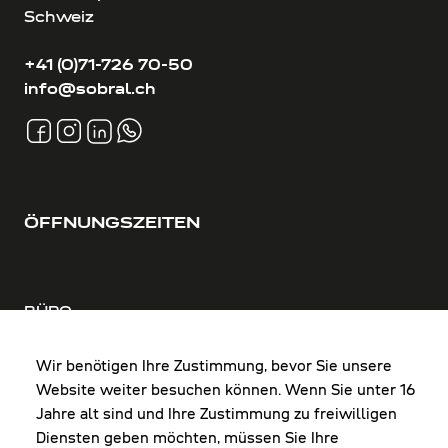
Schweiz
+41 (0)71-726 70-50
info@sobral.ch
ÖFFNUNGSZEITEN
BÜRO
MO-DO: 8:00-12:00 & 13:00-17:30 Uhr
FR: 8:00-12:00 & 13:00-16:00 Uhr
Wir benötigen Ihre Zustimmung, bevor Sie unsere
Website weiter besuchen können. Wenn Sie unter 16
Shop Diepoldsau
Jahre alt sind und Ihre Zustimmung zu freiwilligen
MO-Do: 8:00-12:00 & 13:00-17:30 Uhr
Diensten geben möchten, müssen Sie Ihre