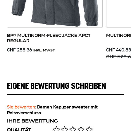
BP® MULTINORM-FLEECJACKE APC1
MULTINOR
REGULAR
CHF 258.36
CHF 440.83
INKL. MWST
CHF 528.6
EIGENE BEWERTUNG SCHREIBEN
Sie bewerten:
Damen Kapuzensweater mit
Reissverschluss
IHRE BEWERTUNG
QUALITÄT