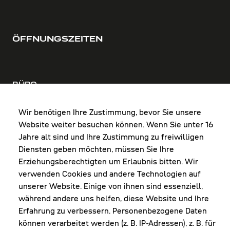
ÖFFNUNGSZEITEN
BÜRO
MO-DO: 8:00-12:00 & 13:00-17:30 Uhr
FR: 8:00-12:00 & 13:00-16:00 Uhr
Wir benötigen Ihre Zustimmung, bevor Sie unsere
Website weiter besuchen können. Wenn Sie unter 16
Shop Diepoldsau
Jahre alt sind und Ihre Zustimmung zu freiwilligen
MO-Do: 8:00-12:00 & 13:00-17:30 Uhr
Diensten geben möchten, müssen Sie Ihre
Fr: 8:00-16:00 Uhr
Erziehungsberechtigten um Erlaubnis bitten. Wir
1. Samstag im Monat: 9:00-16:00 Uhr
verwenden Cookies und andere Technologien auf
unserer Website. Einige von ihnen sind essenziell,
während andere uns helfen, diese Website und Ihre
Erfahrung zu verbessern. Personenbezogene Daten
NEWSLETTER
können verarbeitet werden (z. B. IP-Adressen), z. B. für