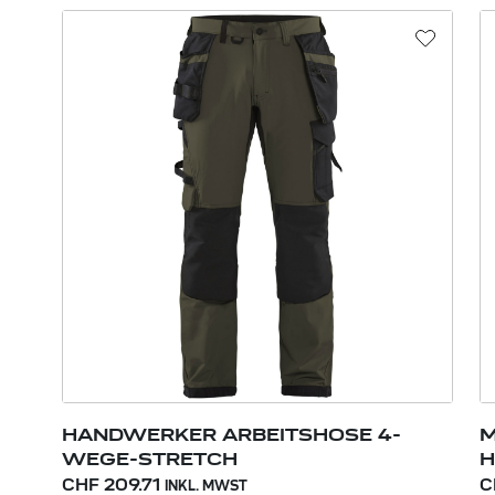
HANDWERKER ARBEITSHOSE 4-
M
WEGE-STRETCH
H
CHF 209.71
C
INKL. MWST