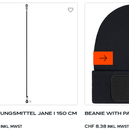
UNGSMITTEL JANE I 150 CM
BEANIE WITH PA
CHF 8.38
INKL. MWST
INKL. MWST